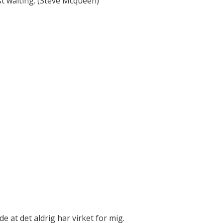
st waiting. (Steve Mcqueen)
e at det aldrig har virket for mig.