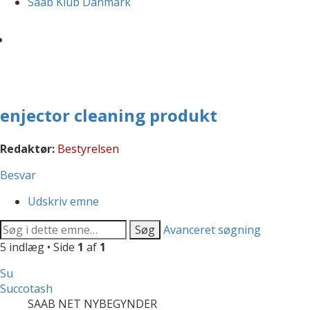
Saab Klub Danmark
enjector cleaning produkt
Redaktør:
Bestyrelsen
Besvar
Udskriv emne
Søg
Avanceret søgning
5 indlæg • Side
1
af
1
Su
Succotash
SAAB NET NYBEGYNDER