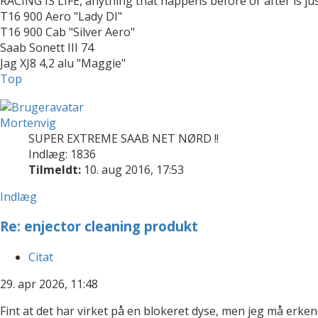
RACING IS LIFE, anything that happens before or after is ju
T16 900 Aero "Lady DI"
T16 900 Cab "Silver Aero"
Saab Sonett III 74
Jag XJ8 4,2 alu "Maggie"
Top
Mortenvig
SUPER EXTREME SAAB NET NØRD !!
Indlæg: 1836
Tilmeldt:
10. aug 2016, 17:53
Indlæg
Re: enjector cleaning produkt
Citat
29. apr 2026, 11:48
Fint at det har virket på en blokeret dyse, men jeg må erkend