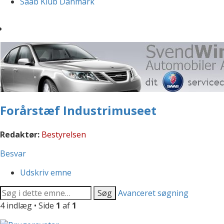
Saab Klub Danmark
Forårstæf Industrimuseet
Redaktør:
Bestyrelsen
Besvar
Udskriv emne
Søg
Avanceret søgning
4 indlæg • Side
1
af
1