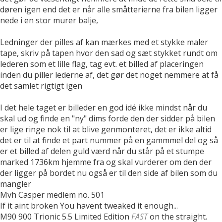
døren igen end det er når alle småtterierne fra bilen ligger
nede i en stor murer balje,
Ledninger der pilles af kan mærkes med et stykke maler
tape, skriv på tapen hvor den sad og sæt stykket rundt om
lederen som et lille flag, tag evt. et billed af placeringen
inden du piller lederne af, det gør det noget nemmere at få
det samlet rigtigt igen
I det hele taget er billeder en god idé ikke mindst når du
skal ud og finde en "ny" dims forde den der sidder på bilen
er lige ringe nok til at blive genmonteret, det er ikke altid
det er til at finde et part nummer på en gammmel del og så
er et billed af delen guld værd når du står på et stumpe
marked 1736km hjemme fra og skal vurderer om den der
der ligger på bordet nu også er til den side af bilen som du
mangler
Mvh Casper medlem no. 501
If it aint broken You havent tweaked it enough...
M90 900 Trionic 5.5 Limited Edition
FAST
on the straight.