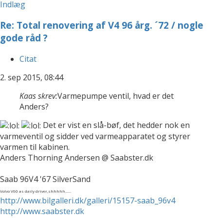
Indlæg
Re: Total renovering af V4 96 årg. ´72 / nogle
gode råd ?
Citat
2. sep 2015, 08:44
Kaas skrev:
Varmepumpe ventil, hvad er det
Anders?
Det er vist en slå-bøf, det hedder nok en
varmeventil og sidder ved varmeapparatet og styrer
varmen til kabinen.
Anders Thorning Andersen @ Saabster.dk
Saab 96V4 '67 SilverSand
Volvo V60 as daily driver,shhhhh......
http://www.bilgalleri.dk/galleri/15157-saab_96v4
http://www.saabster.dk