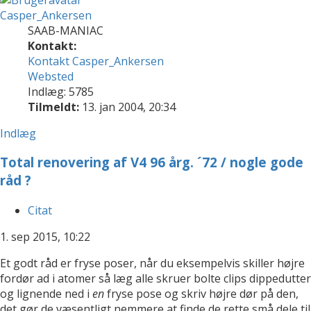
Casper_Ankersen
SAAB-MANIAC
Kontakt:
Kontakt Casper_Ankersen
Websted
Indlæg: 5785
Tilmeldt:
13. jan 2004, 20:34
Indlæg
Total renovering af V4 96 årg. ´72 / nogle gode
råd ?
Citat
1. sep 2015, 10:22
Et godt råd er fryse poser, når du eksempelvis skiller højre
fordør ad i atomer så læg alle skruer bolte clips dippedutter
og lignende ned i
en
fryse pose og skriv højre dør på den,
det gør de væsentligt nemmere at finde de rette små dele til