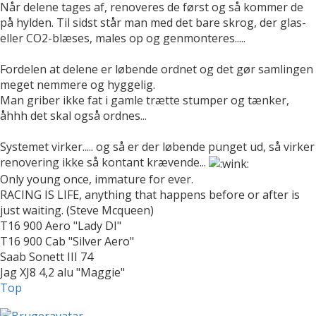
Når delene tages af, renoveres de først og så kommer de
på hylden. Til sidst står man med det bare skrog, der glas-
eller CO2-blæses, males op og genmonteres.....
Fordelen at delene er løbende ordnet og det gør samlingen
meget nemmere og hyggelig.
Man griber ikke fat i gamle trætte stumper og tænker,
åhhh det skal også ordnes...
Systemet virker..... og så er der løbende punget ud, så virker
renovering ikke så kontant krævende...
Only young once, immature for ever.
RACING IS LIFE, anything that happens before or after is
just waiting. (Steve Mcqueen)
T16 900 Aero "Lady DI"
T16 900 Cab "Silver Aero"
Saab Sonett III 74
Jag XJ8 4,2 alu "Maggie"
Top