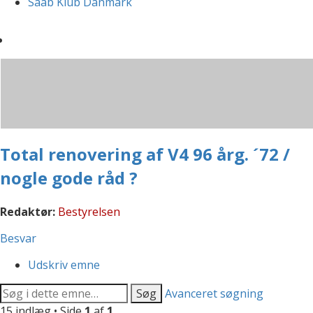
Saab Klub Danmark
Total renovering af V4 96 årg. ´72 /
nogle gode råd ?
Redaktør:
Bestyrelsen
Besvar
Udskriv emne
Søg
Avanceret søgning
15 indlæg • Side
1
af
1