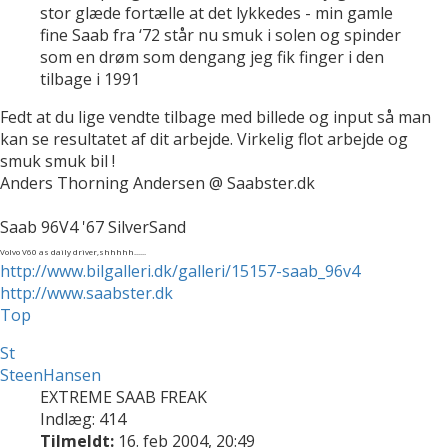
stor glæde fortælle at det lykkedes - min gamle
fine Saab fra ‘72 står nu smuk i solen og spinder
som en drøm som dengang jeg fik finger i den
tilbage i 1991
Fedt at du lige vendte tilbage med billede og input så man
kan se resultatet af dit arbejde. Virkelig flot arbejde og
smuk smuk bil !
Anders Thorning Andersen @ Saabster.dk
Saab 96V4 '67 SilverSand
Volvo V60 as daily driver,shhhhh......
http://www.bilgalleri.dk/galleri/15157-saab_96v4
http://www.saabster.dk
Top
St
SteenHansen
EXTREME SAAB FREAK
Indlæg: 414
Tilmeldt:
16. feb 2004, 20:49