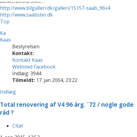
Volvo V60 as daily driver,shhhhh......
http://www.bilgalleri.dk/galleri/15157-saab_96v4
http://www.saabster.dk
Top
Ka
Kaas
Bestyrelsen
Kontakt:
Kontakt Kaas
Websted
Facebook
Indlæg: 3944
Tilmeldt:
17. jan 2004, 23:22
Indlæg
Total renovering af V4 96 årg. ´72 / nogle gode
råd ?
Citat