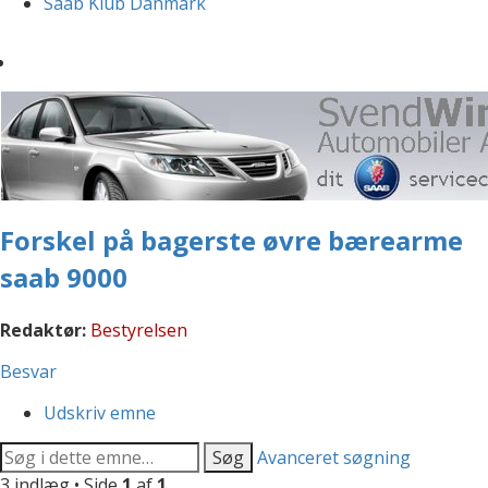
Saab Klub Danmark
Forskel på bagerste øvre bærearme
saab 9000
Redaktør:
Bestyrelsen
Besvar
Udskriv emne
Søg
Avanceret søgning
3 indlæg • Side
1
af
1