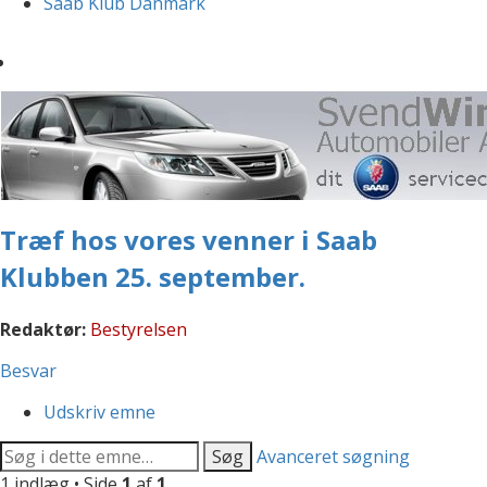
Saab Klub Danmark
Træf hos vores venner i Saab
Klubben 25. september.
Redaktør:
Bestyrelsen
Besvar
Udskriv emne
Søg
Avanceret søgning
1 indlæg • Side
1
af
1