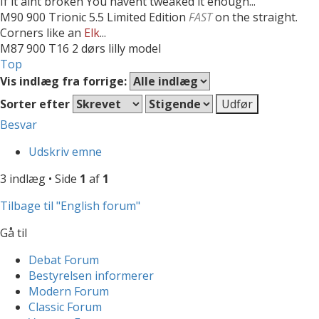
If it aint broken You havent tweaked it enough...
M90 900 Trionic 5.5 Limited Edition
FAST
on the straight.
Corners like an
Elk
...
M87 900 T16 2 dørs lilly model
Top
Vis indlæg fra forrige:
Sorter efter
Besvar
Udskriv emne
3 indlæg • Side
1
af
1
Tilbage til "English forum"
Gå til
Debat Forum
Bestyrelsen informerer
Modern Forum
Classic Forum