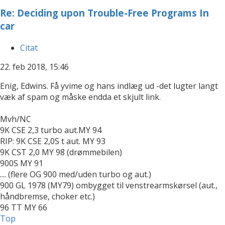
Re: Deciding upon Trouble-Free Programs In
car
Citat
22. feb 2018, 15:46
Enig, Edwins. Få yvime og hans indlæg ud -det lugter langt
væk af spam og måske endda et skjult link.
Mvh/NC
9K CSE 2,3 turbo aut.MY 94
RIP: 9K CSE 2,0S t aut. MY 93
9K CST 2,0 MY 98 (drømmebilen)
900S MY 91
.... (flere OG 900 med/uden turbo og aut.)
900 GL 1978 (MY79) ombygget til venstrearmskørsel (aut.,
håndbremse, choker etc.)
96 TT MY 66
Top