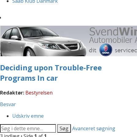
Saab Klub Danmark
Deciding upon Trouble-Free
Programs In car
Redaktør:
Bestyrelsen
Besvar
Udskriv emne
Søg
Avanceret søgning
3 indlæg • Side
1
af
1