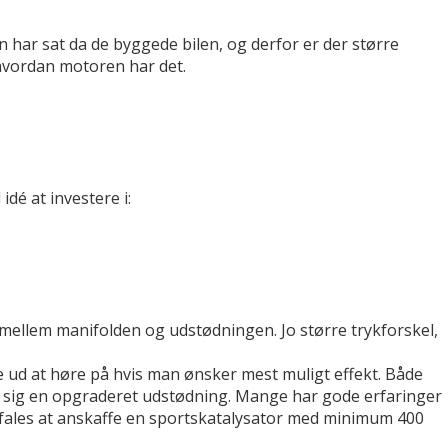
 har sat da de byggede bilen, og derfor er der større
 hvordan motoren har det.
dé at investere i:
 imellem manifolden og udstødningen. Jo større trykforskel,
e ud at høre på hvis man ønsker mest muligt effekt. Både
 få sig en opgraderet udstødning. Mange har gode erfaringer
nbefales at anskaffe en sportskatalysator med minimum 400