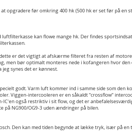
 at opgradere før omkring 400 hk (500 hk er set før på en 
uftfilterkasse kan flowe mange hk. Der findes sportsindsatse
ilterkassen.
ette er det vigtigt at afskærme filteret fra resten af motoren 
ing, men bør optimalt monteres nede i kofangeren hvor den or
a jeg synes det er kønnest.
 specielt godt. Varm luft kommer ind i samme side som den k
ooler. Viggen-intercooleren er en såkaldt "crossflow" interco
'en også restriktiv i sit flow, og det er anbefalelsesværdigt 
ekte på NG900/OG9-3 uden ændringer på bilen.
Bosch. Den kan med tiden begynde at lække tryk, især på en 