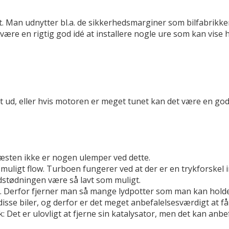
 Man udnytter bl.a. de sikkerhedsmarginer som bilfabrikken
 være en rigtig god idé at installere nogle ure som kan vise
t ud, eller hvis motoren er meget tunet kan det være en god i
næsten ikke er nogen ulemper ved dette.
t muligt flow. Turboen fungerer ved at der er en trykforskel
udstødningen være så lavt som muligt.
et. Derfor fjerner man så mange lydpotter som man kan hold
 disse biler, og derfor er det meget anbefalelsesværdigt at
k: Det er ulovligt at fjerne sin katalysator, men det kan a