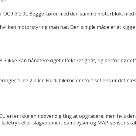
en.
ler OG9-3 2.0t. Begge kører med den samme motorblok, med 
t hvilken motorstyring man har. Den simple måde er at kigg
3 ikke kan håndtere øget effekt ret godt, og derfor bør e
ringer til de 2 biler. Fordi bilerne er stort set ens er de
CU'en er ikke en nødvendig ting at opgradere, men hvis den 
r ladetryk eller slagvolumen, samt dyser og MAP-sensor skal