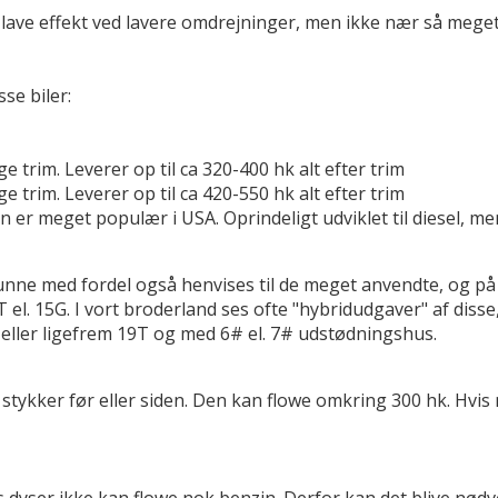
 lave effekt ved lavere omdrejninger, men ikke nær så meget
se biler:
 trim. Leverer op til ca 320-400 hk alt efter trim
 trim. Leverer op til ca 420-550 hk alt efter trim
n er meget populær i USA. Oprindeligt udviklet til diesel,
kunne med fordel også henvises til de meget anvendte, og 
 15G. I vort broderland ses ofte "hybridudgaver" af disse, d
eller ligefrem 19T og med 6# el. 7# udstødningshus.
 i stykker før eller siden. Den kan flowe omkring 300 hk. 
yser ikke kan flowe nok benzin. Derfor kan det blive nødv