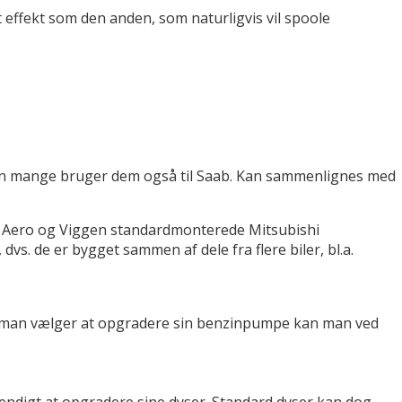
 effekt som den anden, som naturligvis vil spoole
 men mange bruger dem også til Saab. Kan sammenlignes med
på Aero og Viggen standardmonterede Mitsubishi
vs. de er bygget sammen af dele fra flere biler, bl.a.
Hvis man vælger at opgradere sin benzinpumpe kan man ved
endigt at opgradere sine dyser. Standard dyser kan dog