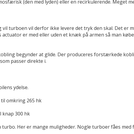
osfærisk (den med lyden) eller en recirkulerende. Meget m
il turboen vil derfor ikke levere det tryk den skal. Det er m
s actuator er med eller uden et knæk på armen så man køber d
ing begynder at glide. Der produceres forstærkede koblinge
som passer direkte i.
ilens ydelse.
 til omkring 265 hk
l knap 300 hk
n turbo. Her er mange muligheder. Nogle turboer fåes med f