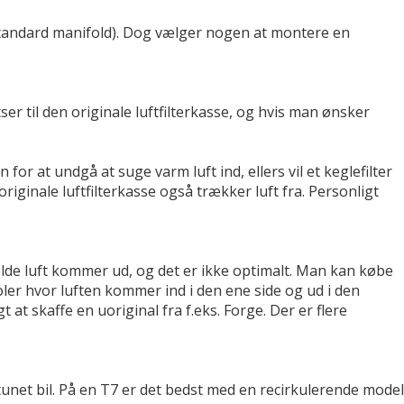
standard manifold). Dog vælger nogen at montere en
r til den originale luftfilterkasse, og hvis man ønsker
for at undgå at suge varm luft ind, ellers vil et keglefilter
iginale luftfilterkasse også trækker luft fra. Personligt
olde luft kommer ud, og det er ikke optimalt. Man kan købe
oler hvor luften kommer ind i den ene side og ud i den
at skaffe en uoriginal fra f.eks. Forge. Der er flere
tunet bil. På en T7 er det bedst med en recirkulerende model