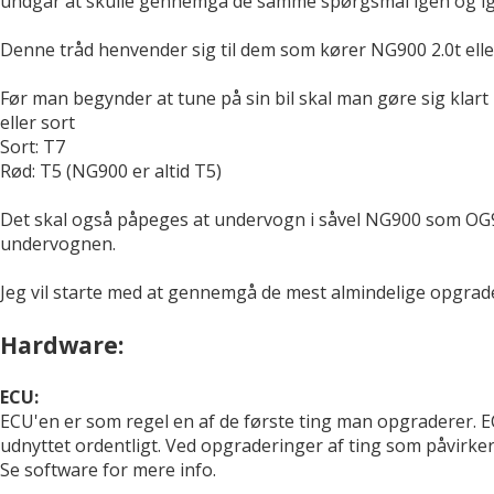
undgår at skulle gennemgå de samme spørgsmål igen og ig
Denne tråd henvender sig til dem som kører NG900 2.0t el
Før man begynder at tune på sin bil skal man gøre sig klar
eller sort
Sort: T7
Rød: T5 (NG900 er altid T5)
Det skal også påpeges at undervogn i såvel NG900 som OG9-
undervognen.
Jeg vil starte med at gennemgå de mest almindelige opgrade
Hardware:
ECU:
ECU'en er som regel en af de første ting man opgraderer. E
udnyttet ordentligt. Ved opgraderinger af ting som påvirke
Se software for mere info.