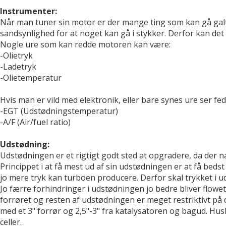
Instrumenter:
Når man tuner sin motor er der mange ting som kan gå galt.
sandsynlighed for at noget kan gå i stykker. Derfor kan det
Nogle ure som kan redde motoren kan være:
-Olietryk
-Ladetryk
-Olietemperatur
Hvis man er vild med elektronik, eller bare synes ure ser fed
-EGT (Udstødningstemperatur)
-A/F (Air/fuel ratio)
Udstødning:
Udstødningen er et rigtigt godt sted at opgradere, da der 
Princippet i at få mest ud af sin udstødningen er at få beds
jo mere tryk kan turboen producere. Derfor skal trykket i 
Jo færre forhindringer i udstødningen jo bedre bliver flow
forrøret og resten af udstødningen er meget restriktivt på
med et 3" forrør og 2,5"-3" fra katalysatoren og bagud. Hus
celler.