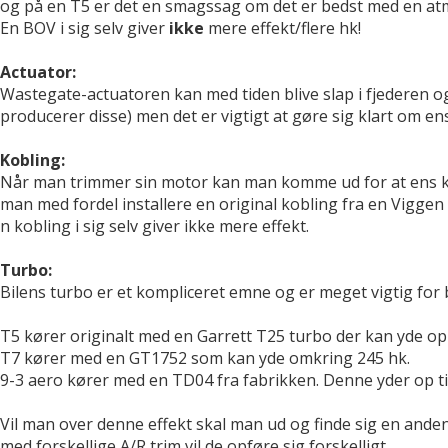
og på en T5 er det en smagssag om det er bedst med en atm
En BOV i sig selv giver
ikke
mere effekt/flere hk!
Actuator:
Wastegate-actuatoren kan med tiden blive slap i fjederen og v
producerer disse) men det er vigtigt at gøre sig klart om en
Kobling:
Når man trimmer sin motor kan man komme ud for at ens kobl
man med fordel installere en original kobling fra en Viggen 
n kobling i sig selv giver ikke mere effekt.
Turbo:
Bilens turbo er et kompliceret emne og er meget vigtig for b
T5 kører originalt med en Garrett T25 turbo der kan yde op
T7 kører med en GT1752 som kan yde omkring 245 hk.
9-3 aero kører med en TD04 fra fabrikken. Denne yder op ti
Vil man over denne effekt skal man ud og finde sig en ande
med forskellige A/R trim vil de opføre sig forskelligt.