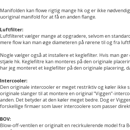
Manifolden kan flowe rigtig mange hk og er ikke nødvendig
uoriginal manifold for at få en anden flange.
Luftfilter:
Luftfilteret vælger mange at opgradere, selvom en standard l
mere flow kan man øge diameteren på rørene til og fra luftf
Nogle vælger også at installere et keglefilter. Hvis man gør d
stjæle hk. Keglefiltre kan monteres på den originale placer
har jeg monteret et keglefilter på den originale placering, d
Intercooler:
Den originale intercooler er meget restriktiv og køler ikke
originale slanger til at montere en original "Viggen"-interc
anden. Det betyder at den køler meget bedre. Dog er Viggen-IC
forskellige firmaer som laver intercoolere som passer dir
BOV:
Blow-off-ventilen er originalt en recirkulerende model fra 