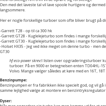
Den med det laveste tal vil lave spoole hurtigere og dermed
langsommere.
Her er nogle forskellige turboer som ofte bliver brugt på dis
-Garrett T28 - op til ca 300 hk
-Garrett GT28 - Kuglelejeturbo som findes i mange forskellige
-Garrett GT30 - Kuglelejeturbo som findes i mange forskellige
-Holset HX35 - Jeg ved ikke meget om denne turbo - men de
GT30
hf-eco-power skrev:
I listen over opgraderingsturboer 
turboer. På en 9000 er betegnelsen enten TD04HL-15T el.
Volvo. Mange vælger således at køre med en 16T, 18T 
Benzinpumpe:
Benzinpumpen er fra fabrikken ikke specielt god, og vil gå
samme lejlighed vælge at montere en benzintryksregulator
Dyser:
Når man opgradere sin turbo kan man komme ud for at ens d