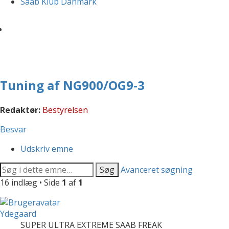
Saab Klub Danmark
Tuning af NG900/OG9-3
Redaktør:
Bestyrelsen
Besvar
Udskriv emne
Søg
Avanceret søgning
16 indlæg • Side
1
af
1
Ydegaard
SUPER ULTRA EXTREME SAAB FREAK