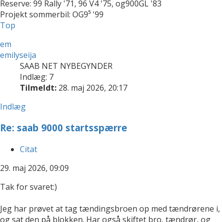
Reserve: 99 Rally '71, 96 V4 '75, og900GL '83
Projekt sommerbil: OG9⁵ '99
Top
em
emilyseija
SAAB NET NYBEGYNDER
Indlæg: 7
Tilmeldt:
28. maj 2026, 20:17
Indlæg
Re: saab 9000 startsspærre
Citat
29. maj 2026, 09:09
Tak for svaret:)
Jeg har prøvet at tag tændingsbroen op med tændrørene i,
og sat den på blokken. Har også skiftet bro, tændrør, og