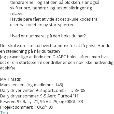
tændrørene i, og sat den på blokken. Har også
skiftet bro, tændrør, og testet sikringer og
relæer.
Havde bare fået at vide at det skulle kodes fra,
eller ha kodet en ny startspærrer.
Hvad er nummeret på den boks du har?
Der skal være stel på hvert tændrør for at få gnist. Har du
en stelledning på når du tester?
Jeg prøver lige at finde den DI/APC boks i aften, men hvis
det er din startspærre der driller er den nok ikke nødvendig
at skifte.
MVH Mads
Mads Jensen, (og medlemnr. 143)
Daily driver vinter: 9-3 SportCombi TiD 8v '08
Daily driver sommer: 9-5 Aero Turbo4 '11
Reserve: 99 Rally '71, 96 V4 '75, og900GL '83
Projekt sommerbil: OG9⁵ '99
Top