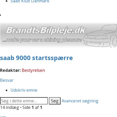
Saab Klub Danmark
saab 9000 startsspærre
Redaktør:
Bestyrelsen
Besvar
Udskriv emne
Søg
Avanceret søgning
14 indlæg • Side
1
af
1