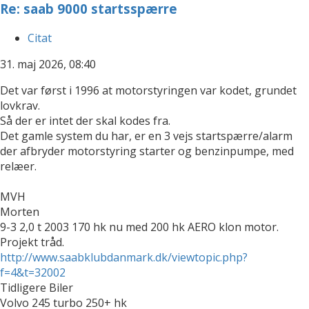
Re: saab 9000 startsspærre
Citat
31. maj 2026, 08:40
Det var først i 1996 at motorstyringen var kodet, grundet
lovkrav.
Så der er intet der skal kodes fra.
Det gamle system du har, er en 3 vejs startspærre/alarm
der afbryder motorstyring starter og benzinpumpe, med
relæer.
MVH
Morten
9-3 2,0 t 2003 170 hk nu med 200 hk AERO klon motor.
Projekt tråd.
http://www.saabklubdanmark.dk/viewtopic.php?
f=4&t=32002
Tidligere Biler
Volvo 245 turbo 250+ hk