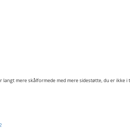
langt mere skålformede med mere sidestøtte, du er ikke i tv
2