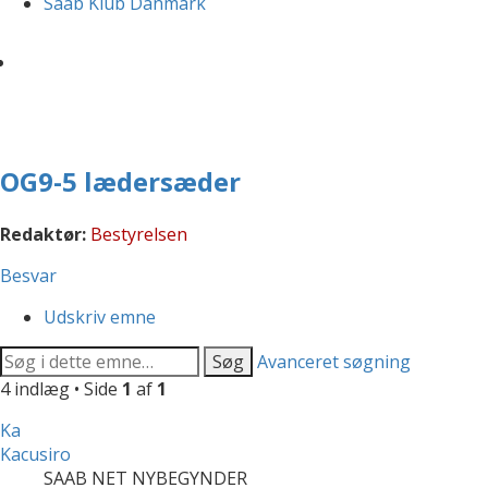
Saab Klub Danmark
OG9-5 lædersæder
Redaktør:
Bestyrelsen
Besvar
Udskriv emne
Søg
Avanceret søgning
4 indlæg • Side
1
af
1
Ka
Kacusiro
SAAB NET NYBEGYNDER