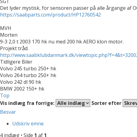
SGT
Det lyder mystisk, for sensoren passer på alle årgange af O
https://saabparts.com/product/HP12760542
MVH
Morten
9-3 2,0 t 2003 170 hk nu med 200 hk AERO klon motor.
Projekt tråd.
http://www.saabklubdanmark.dk/viewtopic.php?f=4&t=3200
Tidligere Biler
Volvo 245 turbo 250+ hk
Volvo 264 turbo 250+ hk
Volvo 242 dl 90 hk
BMW 2002 150+ hk
Top
Vis indlæg fra forrige:
Sorter efter
Besvar
Udskriv emne
4 indlæg • Side
1
af
1