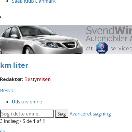
Saab Klub Danmark
km liter
Redaktør:
Bestyrelsen
Besvar
Udskriv emne
Søg
Avanceret søgning
3 indlæg • Side
1
af
1