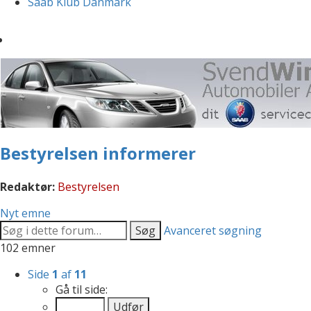
Saab Klub Danmark
Bestyrelsen informerer
Redaktør:
Bestyrelsen
Nyt emne
Søg
Avanceret søgning
102 emner
Side
1
af
11
Gå til side: