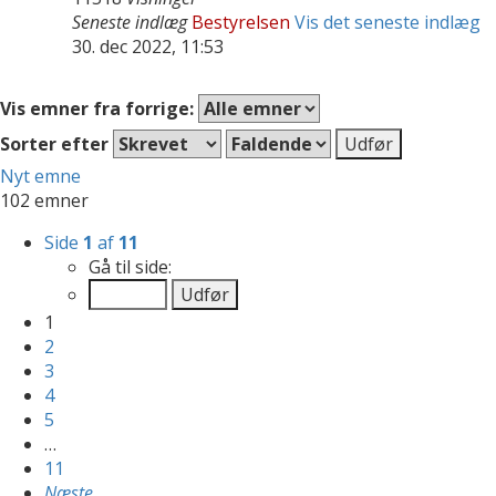
Seneste indlæg
Bestyrelsen
Vis det seneste indlæg
30. dec 2022, 11:53
Vis emner fra forrige:
Sorter efter
Nyt emne
102 emner
Side
1
af
11
Gå til side:
1
2
3
4
5
…
11
Næste