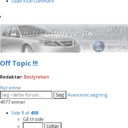
Saab Klub Danmark
Off Topic !!!
Redaktør:
Bestyrelsen
Nyt emne
Søg
Avanceret søgning
4977 emner
Side
1
af
498
Gå til side: