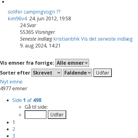
solifer campingvogn ??
kim96v4
24. jun 2012, 19:58
24
Svar
55365
Visninger
Seneste indlæg
kristianbhk
Vis det seneste indlæg
9. aug 2024, 14:21
Vis emner fra forrige:
Sorter efter
Nyt emne
4977 emner
Side
1
af
498
Gå til side:
1
2
3