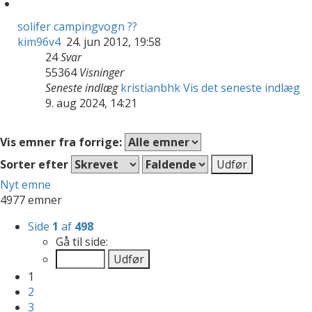
solifer campingvogn ??
kim96v4
24. jun 2012, 19:58
24
Svar
55364
Visninger
Seneste indlæg
kristianbhk
Vis det seneste indlæg
9. aug 2024, 14:21
Vis emner fra forrige:
Sorter efter
Nyt emne
4977 emner
Side
1
af
498
Gå til side:
1
2
3