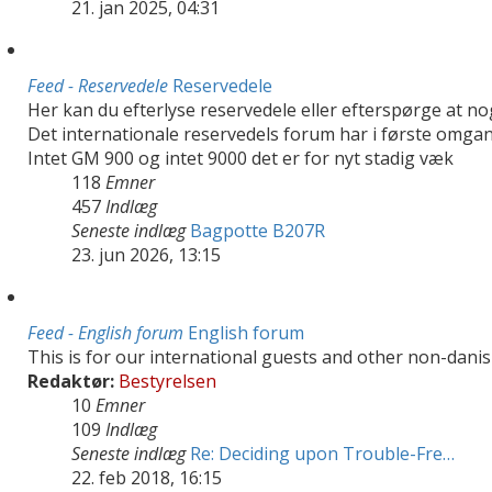
21. jan 2025, 04:31
Feed - Reservedele
Reservedele
Her kan du efterlyse reservedele eller efterspørge at no
Det internationale reservedels forum har i første omgan
Intet GM 900 og intet 9000 det er for nyt stadig væk
118
Emner
457
Indlæg
Seneste indlæg
Bagpotte B207R
23. jun 2026, 13:15
Feed - English forum
English forum
This is for our international guests and other non-danis
Redaktør:
Bestyrelsen
10
Emner
109
Indlæg
Seneste indlæg
Re: Deciding upon Trouble-Fre…
22. feb 2018, 16:15