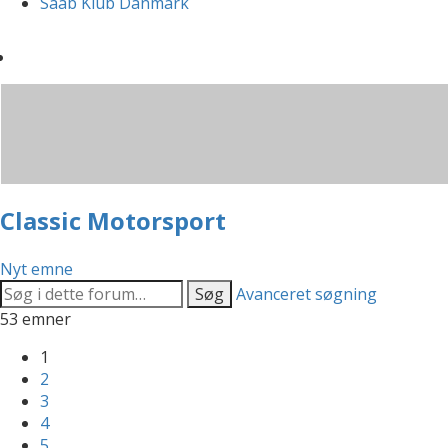
Saab Klub Danmark
Classic Motorsport
Nyt emne
Søg
Avanceret søgning
53 emner
1
2
3
4
5