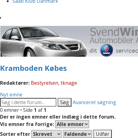
Saab Klub Danmark
Kramboden Købes
Redaktører:
Bestyrelsen
,
tknage
Nyt emne
Søg
Avanceret søgning
0 emner • Side
1
af
1
Der er ingen emner eller indlæg i dette forum.
Vis emner fra forrige:
Sorter efter