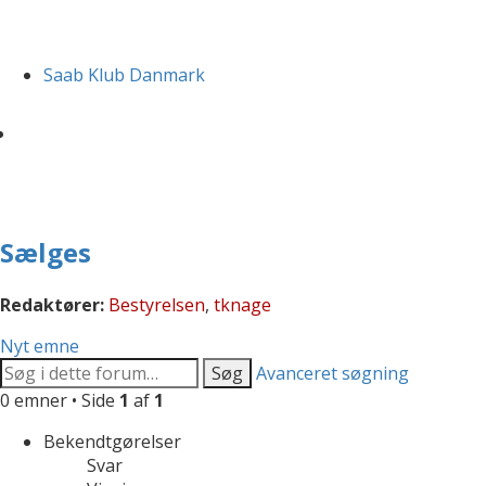
Saab Klub Danmark
Sælges
Redaktører:
Bestyrelsen
,
tknage
Nyt emne
Søg
Avanceret søgning
0 emner • Side
1
af
1
Bekendtgørelser
Svar