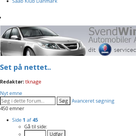
Saab Klub Danmark
Set på nettet..
Redaktør:
tknage
Nyt emne
Søg
Avanceret søgning
450 emner
Side
1
af
45
Gå til side: