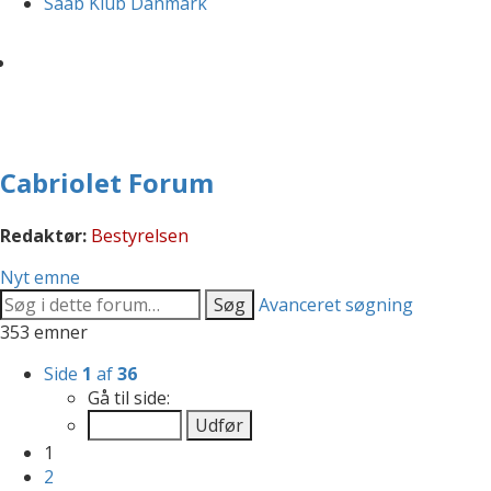
Saab Klub Danmark
Cabriolet Forum
Redaktør:
Bestyrelsen
Nyt emne
Søg
Avanceret søgning
353 emner
Side
1
af
36
Gå til side:
1
2