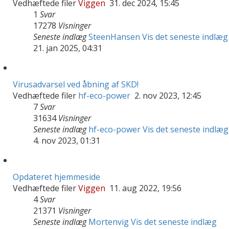
Vedhæftede filer
Viggen
31. dec 2024, 15:45
1
Svar
17278
Visninger
Seneste indlæg
SteenHansen
Vis det seneste indlæg
21. jan 2025, 04:31
Virusadvarsel ved åbning af SKD!
Vedhæftede filer
hf-eco-power
2. nov 2023, 12:45
7
Svar
31634
Visninger
Seneste indlæg
hf-eco-power
Vis det seneste indlæg
4. nov 2023, 01:31
Opdateret hjemmeside
Vedhæftede filer
Viggen
11. aug 2022, 19:56
4
Svar
21371
Visninger
Seneste indlæg
Mortenvig
Vis det seneste indlæg