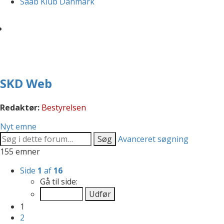
Saab Klub Danmark
SKD Web
Redaktør:
Bestyrelsen
Nyt emne
Søg
Avanceret søgning
155 emner
Side
1
af
16
Gå til side:
1
2