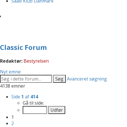
Saab Klub Danmark
Classic Forum
Redaktør:
Bestyrelsen
Nyt emne
Søg
Avanceret søgning
4138 emner
Side
1
af
414
Gå til side:
1
2