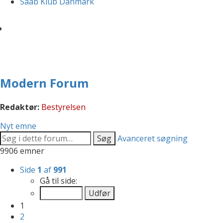
Saab Klub Danmark
Modern Forum
Redaktør:
Bestyrelsen
Nyt emne
Søg
Avanceret søgning
9906 emner
Side
1
af
991
Gå til side:
1
2