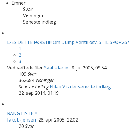
Emner
Svar
Visninger
Seneste indlæg
LÆS DETTE FØRST!!!! Om Dump Ventil osv. STIL SPØRGS
1
2
3
Vedhæftede filer
Saab-daniel
8. jul 2005, 09:54
109
Svar
362684
Visninger
Seneste indlæg
Nilau
Vis det seneste indlæg
22. sep 2014, 01:19
RANG LISTE !!!
Jakob-Jensen
28. apr 2005, 22:02
20
Svar