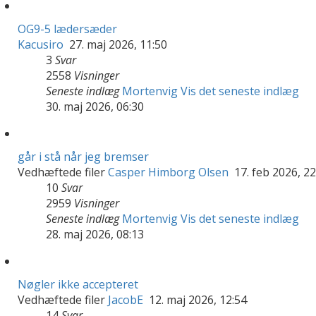
OG9-5 lædersæder
Kacusiro
27. maj 2026, 11:50
3
Svar
2558
Visninger
Seneste indlæg
Mortenvig
Vis det seneste indlæg
30. maj 2026, 06:30
går i stå når jeg bremser
Vedhæftede filer
Casper Himborg Olsen
17. feb 2026, 22
10
Svar
2959
Visninger
Seneste indlæg
Mortenvig
Vis det seneste indlæg
28. maj 2026, 08:13
Nøgler ikke accepteret
Vedhæftede filer
JacobE
12. maj 2026, 12:54
14
Svar