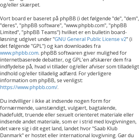
og/eller skærpet.
Vort board er baseret på phpBB (i det følgende "de", "dem",
"deres", "phpBB software", "www.phpbb.com", "phpBB
Limited", "phpBB Teams") hvilket er en bulletin board-
løsning udgivet under "
GNU General Public License v2
" (i
det følgende "GPL") og kan downloades fra
www.phpbb.com
. phpBB softwaren giver mulighed for
internetbaserede debatter, og GPL'en afskærer dem fra
indflydelse på, hvad vi tillader og/eller afviser som tilladeligt
indhold og/eller tilladelig adfærd. For yderligere
information om phpBB, se venligst:
https://www.phpbb.com/
.
Du indvilliger i ikke at indsende nogen form for
fornærmende, uanstændigt, vulgært, bagtalende,
hadefuldt, truende eller sexuelt orienteret materiale eller
indsende andet materiale, som er i strid med lovgivningen,
det være sig i dit eget land, landet hvor "Saab Klub
Danmark" er hostet eller international lovgivning. Gør du