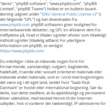
"deres", "phpBB software", "www.phpbb.com", "phpBB
Limited", "phpBB Teams") hvilket er en bulletin board-
løsning udgivet under "
GNU General Public License v2
" (i
det følgende "GPL") og kan downloades fra
www.phpbb.com
. phpBB softwaren giver mulighed for
internetbaserede debatter, og GPL'en afskærer dem fra
indflydelse på, hvad vi tillader og/eller afviser som tilladeligt
indhold og/eller tilladelig adfærd. For yderligere
information om phpBB, se venligst:
https://www.phpbb.com/
.
Du indvilliger i ikke at indsende nogen form for
fornærmende, uanstændigt, vulgært, bagtalende,
hadefuldt, truende eller sexuelt orienteret materiale eller
indsende andet materiale, som er i strid med lovgivningen,
det være sig i dit eget land, landet hvor "Saab Klub
Danmark" er hostet eller international lovgivning. Gør du
dette, kan dette medføre, at du øjeblikkeligt og permanent
bliver udelukket, med besked herom til din Internet-
udbyder, hvis vi vurderer det nødvendigt. IP-adresserne for