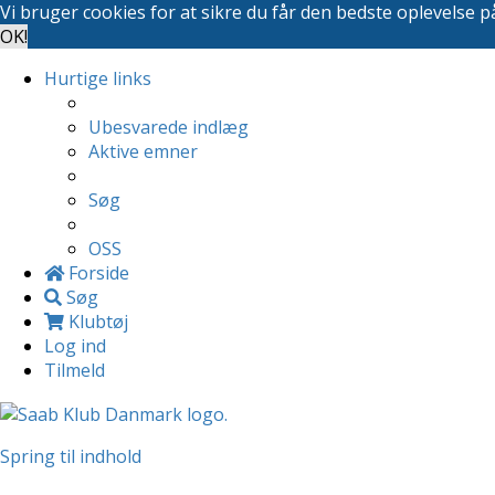
Vi bruger cookies for at sikre du får den bedste oplevelse 
OK!
Hurtige links
Ubesvarede indlæg
Aktive emner
Søg
OSS
Forside
Søg
Klubtøj
Log ind
Tilmeld
Spring til indhold