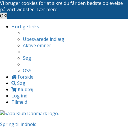
Vi bruger cookies for at sikre du får den bedste oplevelse
på vort websted.
Lær mere
OK!
Hurtige links
Ubesvarede indlæg
Aktive emner
Søg
OSS
Forside
Søg
Klubtøj
Log ind
Tilmeld
Spring til indhold