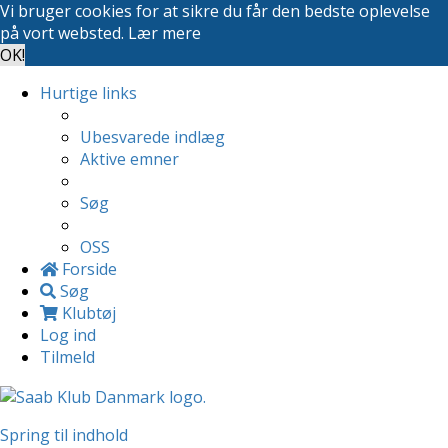
Vi bruger cookies for at sikre du får den bedste oplevelse
på vort websted.
Lær mere
OK!
Hurtige links
Ubesvarede indlæg
Aktive emner
Søg
OSS
Forside
Søg
Klubtøj
Log ind
Tilmeld
Spring til indhold