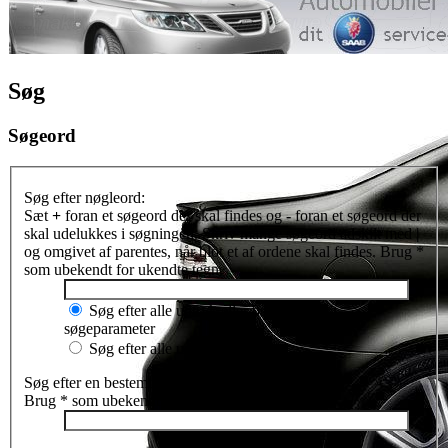
Søg
Søgeord
Søg efter nøgleord:
Sæt
+
foran et søgeord der skal findes og
-
foran et søgeord der
skal udelukkes i søgningen. Skriv mange søgeord adskilt med
|
og omgivet af parentes, når blot et af ordene skal findes. Brug *
som ubekendt for ukendte tegn.
Søg efter alle udtryk eller brug indtastet
søgeparameter
Søg efter alle udtryk
Søg efter en bestemt forfatter:
Brug * som ubekendt for ukendte tegn.