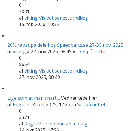
0
2031
af
viking
Vis det seneste indlæg
15. feb 2026, 10:35
20% rabat på dele hos Speedparts.se 27-30 nov. 2025
af
viking
» 27. nov 2025, 08:49 » i
Set på nettet..
0
5654
af
viking
Vis det seneste indlæg
27. nov 2025, 08:49
Lige som at man snart....
Vedhæftede filer
af
Regin
» 24. okt 2025, 17:26 » i
Set på nettet..
0
3371
af
Regin
Vis det seneste indlæg
24. okt 2025, 17:26