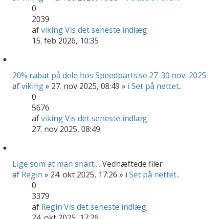
0
2039
af
viking
Vis det seneste indlæg
15. feb 2026, 10:35
20% rabat på dele hos Speedparts.se 27-30 nov. 2025
af
viking
» 27. nov 2025, 08:49 » i
Set på nettet..
0
5676
af
viking
Vis det seneste indlæg
27. nov 2025, 08:49
Lige som at man snart....
Vedhæftede filer
af
Regin
» 24. okt 2025, 17:26 » i
Set på nettet..
0
3379
af
Regin
Vis det seneste indlæg
24. okt 2025, 17:26