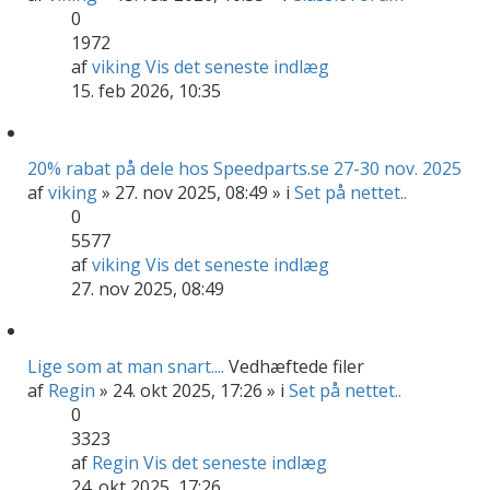
0
1972
af
viking
Vis det seneste indlæg
15. feb 2026, 10:35
20% rabat på dele hos Speedparts.se 27-30 nov. 2025
af
viking
» 27. nov 2025, 08:49 » i
Set på nettet..
0
5577
af
viking
Vis det seneste indlæg
27. nov 2025, 08:49
Lige som at man snart....
Vedhæftede filer
af
Regin
» 24. okt 2025, 17:26 » i
Set på nettet..
0
3323
af
Regin
Vis det seneste indlæg
24. okt 2025, 17:26