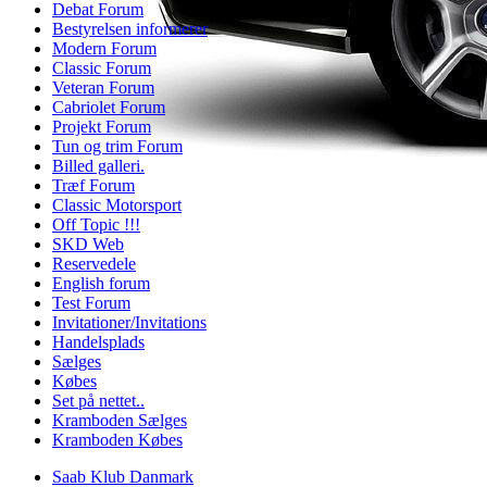
Debat Forum
Bestyrelsen informerer
Modern Forum
Classic Forum
Veteran Forum
Cabriolet Forum
Projekt Forum
Tun og trim Forum
Billed galleri.
Træf Forum
Classic Motorsport
Off Topic !!!
SKD Web
Reservedele
English forum
Test Forum
Invitationer/Invitations
Handelsplads
Sælges
Købes
Set på nettet..
Kramboden Sælges
Kramboden Købes
Saab Klub Danmark