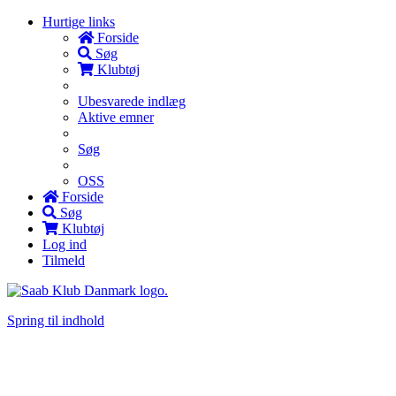
Hurtige links
Forside
Søg
Klubtøj
Ubesvarede indlæg
Aktive emner
Søg
OSS
Forside
Søg
Klubtøj
Log ind
Tilmeld
Spring til indhold