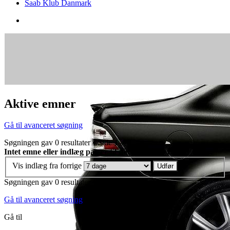
Saab Klub Danmark
Aktive emner
Gå til avanceret søgning
Søgningen gav 0 resultater • Side
1
af
1
Intet emne eller indlæg passer til dine søgekriterier.
Vis indlæg fra forrige
Søgningen gav 0 resultater • Side
1
af
1
Gå til avanceret søgning
Gå til