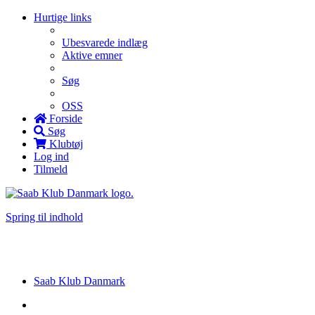
Hurtige links
Ubesvarede indlæg
Aktive emner
Søg
OSS
Forside
Søg
Klubtøj
Log ind
Tilmeld
Spring til indhold
Saab Klub Danmark