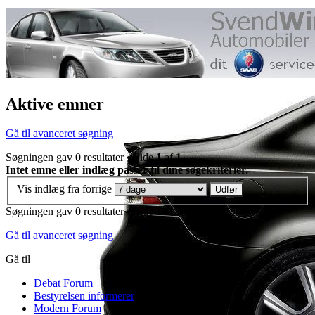
Aktive emner
Gå til avanceret søgning
Søgningen gav 0 resultater • Side
1
af
1
Intet emne eller indlæg passer til dine søgekriterier.
Vis indlæg fra forrige
Søgningen gav 0 resultater • Side
1
af
1
Gå til avanceret søgning
Gå til
Debat Forum
Bestyrelsen informerer
Modern Forum