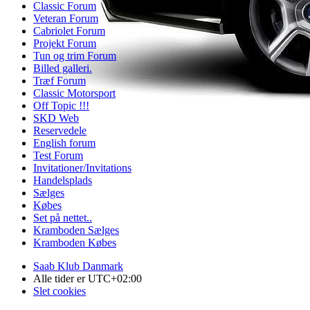
Classic Forum
Veteran Forum
Cabriolet Forum
Projekt Forum
Tun og trim Forum
Billed galleri.
Træf Forum
Classic Motorsport
Off Topic !!!
SKD Web
Reservedele
English forum
Test Forum
Invitationer/Invitations
Handelsplads
Sælges
Købes
Set på nettet..
Kramboden Sælges
Kramboden Købes
Saab Klub Danmark
Alle tider er
UTC+02:00
Slet cookies