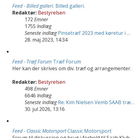
Feed - Billed galleri.
Billed galleri.
Redaktør:
Bestyrelsen
172
Emner
1755
Indlæg
Seneste indlæg
Pinsetræf 2023 med køretur i …
28. maj 2023, 14:34
Feed - Træf Forum
Træf Forum
Her kan der skrives om div. træf og arrangementer.
Redaktør:
Bestyrelsen
498
Emner
6646
Indlæg
Seneste indlæg
Re: Kim Nielsen Vemb SAAB træ…
30. jul 2026, 13:16
Feed - Classic Motorsport
Classic Motorsport
Forum til diskussion og brug i forhold til Saab Klub