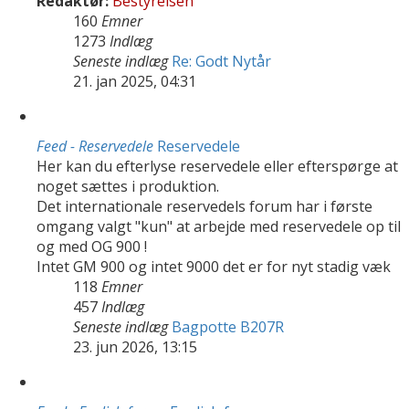
Redaktør:
Bestyrelsen
160
Emner
1273
Indlæg
Seneste indlæg
Re: Godt Nytår
21. jan 2025, 04:31
Feed - Reservedele
Reservedele
Her kan du efterlyse reservedele eller efterspørge at
noget sættes i produktion.
Det internationale reservedels forum har i første
omgang valgt "kun" at arbejde med reservedele op til
og med OG 900 !
Intet GM 900 og intet 9000 det er for nyt stadig væk
118
Emner
457
Indlæg
Seneste indlæg
Bagpotte B207R
23. jun 2026, 13:15