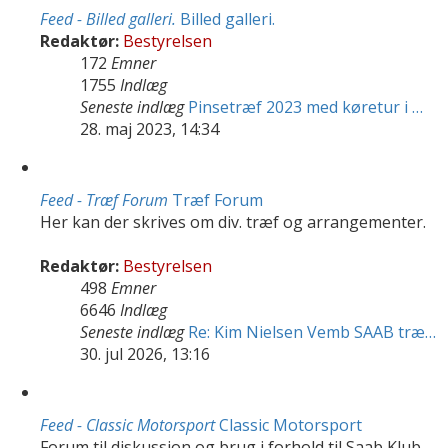
Feed - Billed galleri.
Billed galleri.
Redaktør:
Bestyrelsen
172
Emner
1755
Indlæg
Seneste indlæg
Pinsetræf 2023 med køretur i …
28. maj 2023, 14:34
Feed - Træf Forum
Træf Forum
Her kan der skrives om div. træf og arrangementer.
Redaktør:
Bestyrelsen
498
Emner
6646
Indlæg
Seneste indlæg
Re: Kim Nielsen Vemb SAAB træ…
30. jul 2026, 13:16
Feed - Classic Motorsport
Classic Motorsport
Forum til diskussion og brug i forhold til Saab Klub