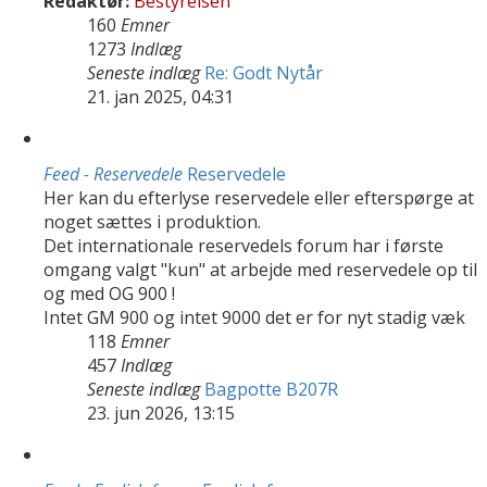
Redaktør:
Bestyrelsen
160
Emner
1273
Indlæg
Seneste indlæg
Re: Godt Nytår
21. jan 2025, 04:31
Feed - Reservedele
Reservedele
Her kan du efterlyse reservedele eller efterspørge at
noget sættes i produktion.
Det internationale reservedels forum har i første
omgang valgt "kun" at arbejde med reservedele op til
og med OG 900 !
Intet GM 900 og intet 9000 det er for nyt stadig væk
118
Emner
457
Indlæg
Seneste indlæg
Bagpotte B207R
23. jun 2026, 13:15