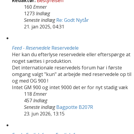
Redaktør:
Bestyrelsen
160
Emner
1273
Indlæg
Seneste indlæg
Re: Godt Nytår
21. jan 2025, 04:31
Feed - Reservedele
Reservedele
Her kan du efterlyse reservedele eller efterspørge at
noget sættes i produktion.
Det internationale reservedels forum har i første
omgang valgt "kun" at arbejde med reservedele op til
og med OG 900 !
Intet GM 900 og intet 9000 det er for nyt stadig væk
118
Emner
457
Indlæg
Seneste indlæg
Bagpotte B207R
23. jun 2026, 13:15