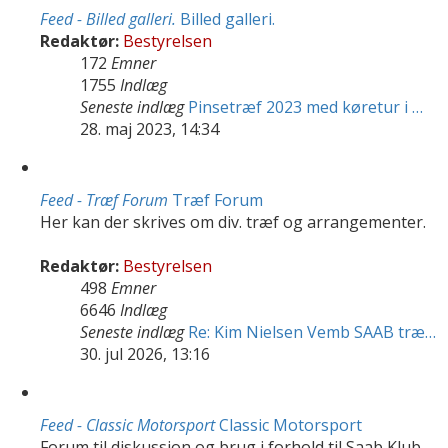
Feed - Billed galleri.
Billed galleri.
Redaktør:
Bestyrelsen
172
Emner
1755
Indlæg
Seneste indlæg
Pinsetræf 2023 med køretur i …
28. maj 2023, 14:34
Feed - Træf Forum
Træf Forum
Her kan der skrives om div. træf og arrangementer.
Redaktør:
Bestyrelsen
498
Emner
6646
Indlæg
Seneste indlæg
Re: Kim Nielsen Vemb SAAB træ…
30. jul 2026, 13:16
Feed - Classic Motorsport
Classic Motorsport
Forum til diskussion og brug i forhold til Saab Klub