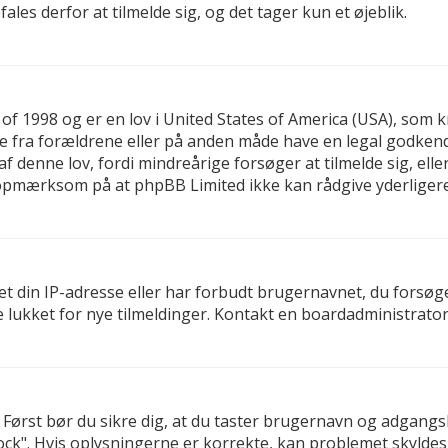
es derfor at tilmelde sig, og det tager kun et øjeblik.
 of 1998 og er en lov i United States of America (USA), som 
else fra forældrene eller på anden måde have en legal godken
f denne lov, fordi mindreårige forsøger at tilmelde sig, ell
t opmærksom på at phpBB Limited ikke kan rådgive yderlige
t din IP-adresse eller har forbudt brugernavnet, du forsøg
e lukket for nye tilmeldinger. Kontakt en boardadministrator 
d. Først bør du sikre dig, at du taster brugernavn og adgan
ck". Hvis oplysningerne er korrekte, kan problemet skyldes