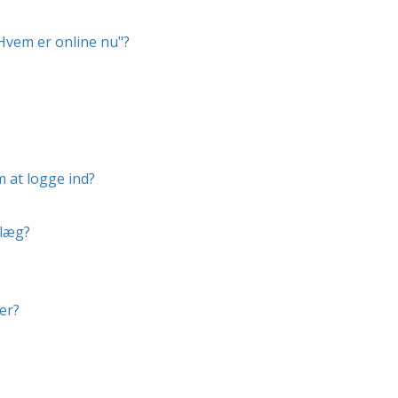
"Hvem er online nu"?
m at logge ind?
dlæg?
er?