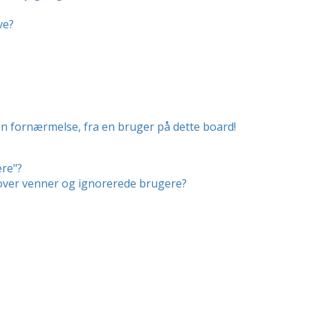
ve?
en fornærmelse, fra en bruger på dette board!
ere"?
r over venner og ignorerede brugere?