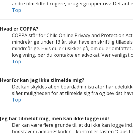
andre tilmeldte brugere, brugergrupper osv. Det anbefal
Top
Hvad er COPPA?
COPPA står for Child Online Privacy and Protection Act
mindreårige under 13 år, skal have en skriftlig tillad
mindreårige. Hvis du er usikker på, om du er omfattet a
lovgivning, bør du kontakte en advokat. Vær venligs
Top
Hvorfor kan jeg ikke tilmelde mig?
Det kan skyldes at en boardadministrator har udelukke
slået muligheden for at tilmelde sig fra og bevidst hav
Top
Jeg har tilmeldt mig, men kan ikke logge ind!
Der kan være flere grunde til, at du ikke kan logge in
bogstaver i adgangskoden - kontroller tasten "Caps Lo