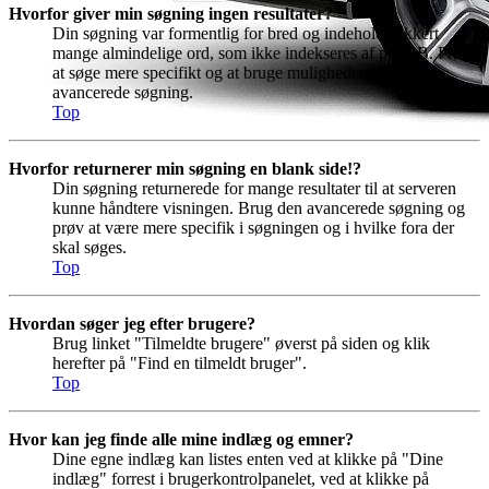
Hvorfor giver min søgning ingen resultater?
Din søgning var formentlig for bred og indeholdt sikkert
mange almindelige ord, som ikke indekseres af phpBB. Prøv
at søge mere specifikt og at bruge mulighederne i den
avancerede søgning.
Top
Hvorfor returnerer min søgning en blank side!?
Din søgning returnerede for mange resultater til at serveren
kunne håndtere visningen. Brug den avancerede søgning og
prøv at være mere specifik i søgningen og i hvilke fora der
skal søges.
Top
Hvordan søger jeg efter brugere?
Brug linket "Tilmeldte brugere" øverst på siden og klik
herefter på "Find en tilmeldt bruger".
Top
Hvor kan jeg finde alle mine indlæg og emner?
Dine egne indlæg kan listes enten ved at klikke på "Dine
indlæg" forrest i brugerkontrolpanelet, ved at klikke på