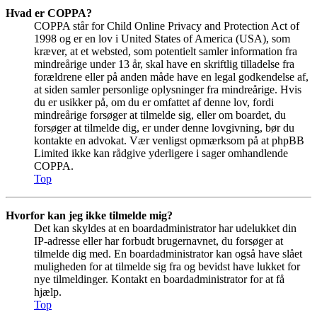
Hvad er COPPA?
COPPA står for Child Online Privacy and Protection Act of
1998 og er en lov i United States of America (USA), som
kræver, at et websted, som potentielt samler information fra
mindreårige under 13 år, skal have en skriftlig tilladelse fra
forældrene eller på anden måde have en legal godkendelse af,
at siden samler personlige oplysninger fra mindreårige. Hvis
du er usikker på, om du er omfattet af denne lov, fordi
mindreårige forsøger at tilmelde sig, eller om boardet, du
forsøger at tilmelde dig, er under denne lovgivning, bør du
kontakte en advokat. Vær venligst opmærksom på at phpBB
Limited ikke kan rådgive yderligere i sager omhandlende
COPPA.
Top
Hvorfor kan jeg ikke tilmelde mig?
Det kan skyldes at en boardadministrator har udelukket din
IP-adresse eller har forbudt brugernavnet, du forsøger at
tilmelde dig med. En boardadministrator kan også have slået
muligheden for at tilmelde sig fra og bevidst have lukket for
nye tilmeldinger. Kontakt en boardadministrator for at få
hjælp.
Top