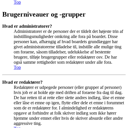
Top
Brugerniveauer og -grupper
Hvad er administratorer?
Administratorer er de personer der er tildelt det højeste trin af
indstillingsmuligheder omkring alle fora på boardet. Disse
personer kan, afhængig af hvad boardets grundlægger har
givet administratorerne tilladelse til, indstille alle mulige ting
om foraene, såsom tilladelser, udelukkelse af bestemte
brugere, tilføje brugergrupper eller redaktører osv. De har
også samme rettigheder som redaktører under alle fora.
Top
Hvad er redaktører?
Redaktører er udpegede personer (eller grupper af personer)
hvis job er at holde øje med driften af foraene fra dag til dag.
De har retten til at rette eller slette andres indlæg, låse et emne
eller låse et emne op igen, flytte eller dele et emne i forummet
som de er redaktører for. I almindelighed er redaktørens
opgave at forhindre at folk skriver indlæg som ikke hører
hjemme under emnet eller hvis de skriver absurde eller andre
aggressive ting.