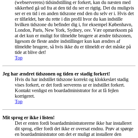
(webserverens) tidsindstilling er forkert, kan du næsten med
sikkerhed gå ud fra at den tid du ser er rigtig. Det du muligvis
ser er en tid i en anden tidszone end den du selv er i. Hvis det
er tilfældet, bør du rette i din profil hvor du kan indstille
hvilken tidszone du befinder dig i, for eksempel København,
London, Paris, New York, Sydney, osv. Vær opmærksom på
at det kun er muligt for tilmeldte brugere at ændre tidszonen,
ligesom de fleste andre indstillinger kun kan ændres af
tilmeldte brugere, så hvis ikke du er tilmeldt er det måske på
tide at blive det!
Top
Jeg har ændret tidszonen og tiden er stadig forkert!
Hvis du har indstillet tidszone korrekt og klokkeslæt stadig
vises forkert, er det fordi serverens ur er indstillet forkert.
Kontakt venligst en boardadministrator for at få fejlen
korrigeret.
Top
Mit sprog er ikke i listen!
Det er enten fordi boardadministratorerne ikke har installeret
dit sprog, eller fordi det ikke er oversat endnu. Prøv at spørge
en boardadministrator om det er muligt at installere den