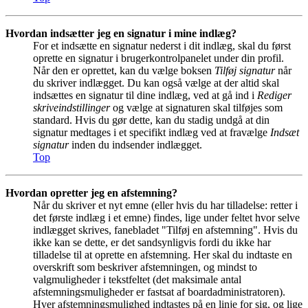
Hvordan indsætter jeg en signatur i mine indlæg?
For et indsætte en signatur nederst i dit indlæg, skal du først
oprette en signatur i brugerkontrolpanelet under din profil.
Når den er oprettet, kan du vælge boksen
Tilføj signatur
når
du skriver indlægget. Du kan også vælge at der altid skal
indsættes en signatur til dine indlæg, ved at gå ind i
Rediger
skriveindstillinger
og vælge at signaturen skal tilføjes som
standard. Hvis du gør dette, kan du stadig undgå at din
signatur medtages i et specifikt indlæg ved at fravælge
Indsæt
signatur
inden du indsender indlægget.
Top
Hvordan opretter jeg en afstemning?
Når du skriver et nyt emne (eller hvis du har tilladelse: retter i
det første indlæg i et emne) findes, lige under feltet hvor selve
indlægget skrives, fanebladet "Tilføj en afstemning". Hvis du
ikke kan se dette, er det sandsynligvis fordi du ikke har
tilladelse til at oprette en afstemning. Her skal du indtaste en
overskrift som beskriver afstemningen, og mindst to
valgmuligheder i tekstfeltet (det maksimale antal
afstemningsmuligheder er fastsat af boardadministratoren).
Hver afstemningsmulighed indtastes på en linje for sig, og lige