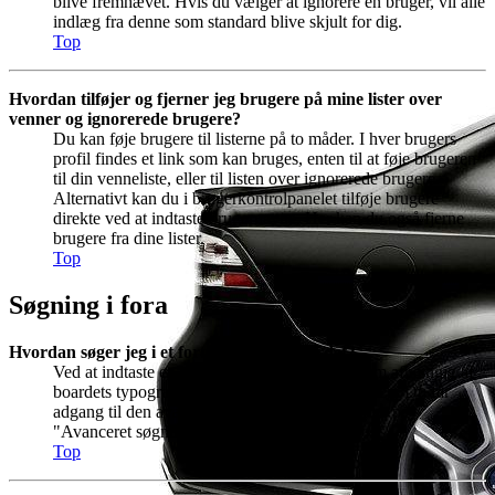
blive fremhævet. Hvis du vælger at ignorere en bruger, vil alle
indlæg fra denne som standard blive skjult for dig.
Top
Hvordan tilføjer og fjerner jeg brugere på mine lister over
venner og ignorerede brugere?
Du kan føje brugere til listerne på to måder. I hver brugers
profil findes et link som kan bruges, enten til at føje brugeren
til din venneliste, eller til listen over ignorerede brugere.
Alternativt kan du i brugerkontrolpanelet tilføje brugere
direkte ved at indtaste brugernavne. Her kan du også fjerne
brugere fra dine lister.
Top
Søgning i fora
Hvordan søger jeg i et forum eller på boardet?
Ved at indtaste en søgestreng i søgeboksen, som afhængig af
boardets typografi, normalt findes øverst på siden. Du får
adgang til den avancerede søgning ved at klikke på
"Avanceret søgning" lige under førnævnte boks.
Top