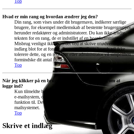
Top
Hvad er min rang og hvordan ændrer jeg den?
Din rang, som vises under dit brugernavn, indikerer særlige
brugere, for eksempel medlemskab af bestemte brugergrupper,
herunder redaktører og administratorer. Du kan ikke ændre
teksten for en rang, de er indstillet af en boardadministrator.
Misbrug venligst ikke boardet ved at skrive unødvendige
indlæg blot for at forøge din rang. De fleste boards vil ikke
tolerere dette, og en redaktør eller administrator vil simpelthen
formindske dit antal indlæg.
Top
Når jeg klikker på en brugers e-mail, bliver jeg bedt om at
logge ind?
Kun tilmeldte brugere kan sende e-mails via det indbyggede
e-mailsystem, og kun hvis en administrator har slået denne
funktion til. Dette er for at forhindre gæster i at misbruge e-
mailsystemet.
Top
Skrive et indlæg