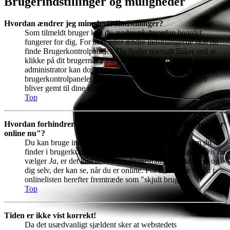
Brugerindstillinger og muligheder
Hvordan ændrer jeg mine boardindstillinger?
Som tilmeldt bruger kan du ændre på, hvordan boardet
fungerer for dig. For at se eller ændre indstillingerne skal du
finde Brugerkontrolpanelet. Du finder normalt linket ved at
klikke på dit brugernavn i toppen af siden. Boardets
administrator kan dog have placeret linket til
brugerkontrolpanelet et andet sted. Alle dine indstillinger
bliver gemt til dine næste besøg.
Top
Hvordan forhindrer jeg at mit navn fremgår af listen "Hvem er
online nu"?
Du kan bruge indstillingen
Skjul min onlinestatus
, som du
finder i brugerkontrolpanelet under boardindstillinger. Hvis du
vælger
Ja
, er det kun boardets administratorer, redaktører og
dig selv, der kan se, når du er online. For alle andre vil du i
onlinelisten herefter fremtræde som "skjult bruger".
Top
Tiden er ikke vist korrekt!
Da det usædvanligt sjældent sker at webstedets