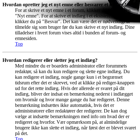
Hvordan opretter jeg et nyt emne eller besvarer et indlæg?
For at skrive et nyt emne i et forum, klikker du på knappen
"Nyt emne". For at skrive et indlæg i et eksisterende emne,
klikker du på "Besvar". Det kan være det er nødvendigt at
tilmelde sig som bruger før du kan skrive et nyt indlæg. Dine
tilladelser i hvert forum vises altid i bunden af forum- og
emnesiden.
Top
Hvordan redigerer eller sletter jeg et indlæg?
Med mindre du er boardets administrator eller forummets
redaktør, så kan du kun redigere og slette egne indlæg. Du
kan redigere et indlæg, nogle gange kun i et begrænset
tidsrum efter det er skrevet, ved at klikke på rediger-knappen
ud for det rette indlæg. Hvis der allerede er svaret på dit
indlæg, bliver der indsat en bemærkning nederst i indlægget
om hvornår og hvor mange gange du har redigeret. Denne
bemærkning indsættes ikke automatisk, hvis det er
administratorer eller redaktører der redigerer. De kan dog
vælge at indsætte bemærkningen med info om hvad der er
redigeret og hvorfor. Vær opmærksom på, at almindelige
brugere ikke kan slette et indlæg, når først der er blevet svaret
på det.
Top