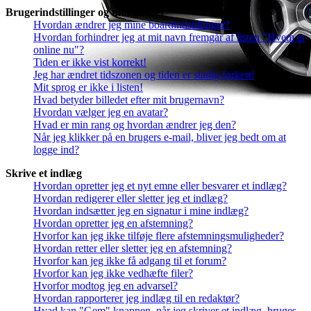
Brugerindstillinger og muligheder
Hvordan ændrer jeg mine boardindstillinger?
Hvordan forhindrer jeg at mit navn fremgår af listen "Hvem er
online nu"?
Tiden er ikke vist korrekt!
Jeg har ændret tidszonen og tiden er stadig forkert!
Mit sprog er ikke i listen!
Hvad betyder billedet efter mit brugernavn?
Hvordan vælger jeg en avatar?
Hvad er min rang og hvordan ændrer jeg den?
Når jeg klikker på en brugers e-mail, bliver jeg bedt om at
logge ind?
Skrive et indlæg
Hvordan opretter jeg et nyt emne eller besvarer et indlæg?
Hvordan redigerer eller sletter jeg et indlæg?
Hvordan indsætter jeg en signatur i mine indlæg?
Hvordan opretter jeg en afstemning?
Hvorfor kan jeg ikke tilføje flere afstemningsmuligheder?
Hvordan retter eller sletter jeg en afstemning?
Hvorfor kan jeg ikke få adgang til et forum?
Hvorfor kan jeg ikke vedhæfte filer?
Hvorfor modtog jeg en advarsel?
Hvordan rapporterer jeg indlæg til en redaktør?
Hvad kan "Gem" knappen, når jeg skriver et indlæg, bruges