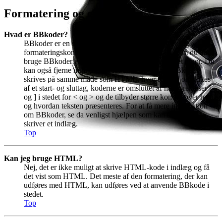
Formatering og emnetyper
Hvad er BBkoder?
BBkoder er en speciel form for HTML, der giver dig
formateringskontrol over visse dele af et indlæg. Om du kan
bruge BBkoder er noget administratoren af boardet afgør. Du
kan også fjerne muligheden for dette pr. emne. BBkoder
skrives på samme måde som HTML, hvor teksten omsluttes
af et start- og sluttag, koderne er omsluttet af hakparenteser [
og ] i stedet for < og > og de tilbyder større kontrol over hvad
og hvordan teksten præsenteres. For at få mere information
om BBkoder, se da venligst hjælpen som kan ses når du
skriver et indlæg.
Top
Kan jeg bruge HTML?
Nej, det er ikke muligt at skrive HTML-kode i indlæg og få
det vist som HTML. Det meste af den formatering, der kan
udføres med HTML, kan udføres ved at anvende BBkode i
stedet.
Top