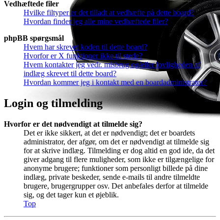
Vedhæftede filer
Hvilke filtyper er det tilladt at vedhæfte på dette board?
Hvordan finder jeg alle mine vedhæftede filer?
phpBB spørgsmål
Hvem har skrevet koden til dette board?
Hvorfor er X funktioner ikke til stede?
Hvem kontakter jeg vedr. misbrug og/eller lovligheden af
indlæg skrevet til dette board?
Hvordan kommer jeg i kontakt med en boardadministrator?
Login og tilmelding
Hvorfor er det nødvendigt at tilmelde sig?
Det er ikke sikkert, at det er nødvendigt; det er boardets
administrator, der afgør, om det er nødvendigt at tilmelde sig
for at skrive indlæg. Tilmelding er dog altid en god ide, da det
giver adgang til flere muligheder, som ikke er tilgængelige for
anonyme brugere; funktioner som personligt billede på dine
indlæg, private beskeder, sende e-mails til andre tilmeldte
brugere, brugergrupper osv. Det anbefales derfor at tilmelde
sig, og det tager kun et øjeblik.
Top