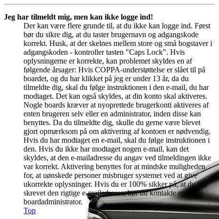
Jeg har tilmeldt mig, men kan ikke logge ind!
Der kan være flere grunde til, at du ikke kan logge ind. Først
bør du sikre dig, at du taster brugernavn og adgangskode
korrekt. Husk, at der skelnes mellem store og små bogstaver i
adgangskoden - kontroller tasten "Caps Lock". Hvis
oplysningerne er korrekte, kan problemet skyldes en af
følgende årsager: Hvis COPPA-understøttelse er slået til på
boardet, og du har klikket på jeg er under 13 år, da du
tilmeldte dig, skal du følge instruktionen i den e-mail, du har
modtaget. Det kan også skyldes, at din konto skal aktiveres.
Nogle boards kræver at nyoprettede brugerkonti aktiveres af
enten brugeren selv eller en administrator, inden disse kan
benyttes. Da du tilmeldte dig, skulle du gerne være blevet
gjort opmærksom på om aktivering af kontoen er nødvendig.
Hvis du har modtaget en e-mail, skal du følge instruktionen i
den. Hvis du ikke har modtaget nogen e-mail, kan det
skyldes, at den e-mailadresse du angav ved tilmeldingen ikke
var korrekt. Aktivering benyttes for at mindske muligheden
for, at uønskede personer misbruger systemet ved at give
ukorrekte oplysninger. Hvis du er 100% sikker på, at du har
skrevet den rigtige e-mailadresse, bør du kontakte en
boardadministrator.
Top