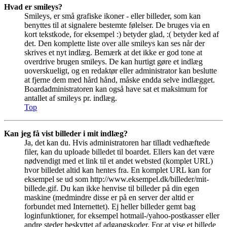
Hvad er smileys?
Smileys, er små grafiske ikoner - eller billeder, som kan
benyttes til at signalere bestemte følelser. De bruges via en
kort tekstkode, for eksempel :) betyder glad, :( betyder ked af
det. Den komplette liste over alle smileys kan ses når der
skrives et nyt indlæg. Bemærk at det ikke er god tone at
overdrive brugen smileys. De kan hurtigt gøre et indlæg
uoverskueligt, og en redaktør eller administrator kan beslutte
at fjerne dem med hård hånd, måske endda selve indlægget.
Boardadministratoren kan også have sat et maksimum for
antallet af smileys pr. indlæg.
Top
Kan jeg få vist billeder i mit indlæg?
Ja, det kan du. Hvis administratoren har tilladt vedhæftede
filer, kan du uploade billedet til boardet. Ellers kan det være
nødvendigt med et link til et andet websted (komplet URL)
hvor billedet altid kan hentes fra. En komplet URL kan for
eksempel se ud som http://www.eksempel.dk/billeder/mit-
billede.gif. Du kan ikke henvise til billeder på din egen
maskine (medmindre disse er på en server der altid er
forbundet med Internettet). Ej heller billeder gemt bag
loginfunktioner, for eksempel hotmail-/yahoo-postkasser eller
andre steder beskyttet af adgangskoder. For at vise et billede