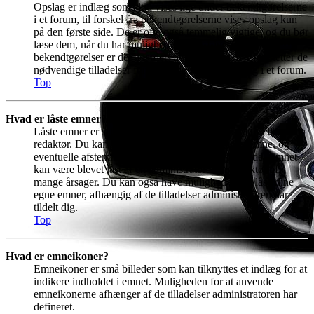
Opslag er indlæg som altid vises lige under bekendtgørelserne
i et forum, til forskel fra bekendtgørelserne vises opslag kun
på den første side. De er ofte også temmelig vigtige, og du bør
læse dem, når du har mulighed for det. Ligesom med
bekendtgørelser er det boardets administrator, der fastsætter de
nødvendige tilladelser for at kunne skrive et opslag i et forum.
Top
Hvad er låste emner?
Låste emner er sat således enten af en administrator eller af en
redaktør. Du kan ikke svare på indlæg i sådan et emne, og
eventuelle afstemninger vil ligeledes være afsluttede. Emnet
kan være blevet låst af en administrator eller redaktør af
mange årsager. Du kan også have mulighed for at låse dine
egne emner, afhængig af de tilladelser administratoren har
tildelt dig.
Top
Hvad er emneikoner?
Emneikoner er små billeder som kan tilknyttes et indlæg for at
indikere indholdet i emnet. Muligheden for at anvende
emneikonerne afhænger af de tilladelser administratoren har
defineret.