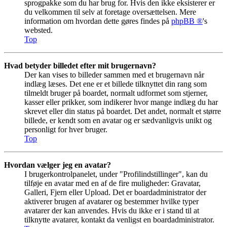
sprogpakke som du har brug for. Hvis den ikke eksisterer er
du velkommen til selv at foretage oversættelsen. Mere
information om hvordan dette gøres findes på
phpBB ®
's
websted.
Top
Hvad betyder billedet efter mit brugernavn?
Der kan vises to billeder sammen med et brugernavn når
indlæg læses. Det ene er et billede tilknyttet din rang som
tilmeldt bruger på boardet, normalt udformet som stjerner,
kasser eller prikker, som indikerer hvor mange indlæg du har
skrevet eller din status på boardet. Det andet, normalt et større
billede, er kendt som en avatar og er sædvanligvis unikt og
personligt for hver bruger.
Top
Hvordan vælger jeg en avatar?
I brugerkontrolpanelet, under "Profilindstillinger", kan du
tilføje en avatar med en af de fire muligheder: Gravatar,
Galleri, Fjern eller Upload. Det er boardadministrator der
aktiverer brugen af avatarer og bestemmer hvilke typer
avatarer der kan anvendes. Hvis du ikke er i stand til at
tilknytte avatarer, kontakt da venligst en boardadministrator.