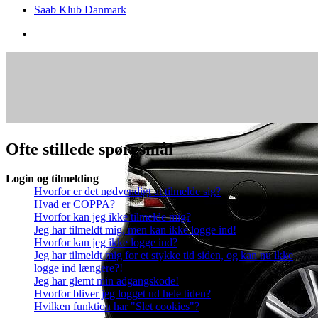
Saab Klub Danmark
Ofte stillede spørgsmål
Login og tilmelding
Hvorfor er det nødvendigt at tilmelde sig?
Hvad er COPPA?
Hvorfor kan jeg ikke tilmelde mig?
Jeg har tilmeldt mig, men kan ikke logge ind!
Hvorfor kan jeg ikke logge ind?
Jeg har tilmeldt mig for et stykke tid siden, og kan nu ikke
logge ind længere?!
Jeg har glemt min adgangskode!
Hvorfor bliver jeg logget ud hele tiden?
Hvilken funktion har "Slet cookies"?