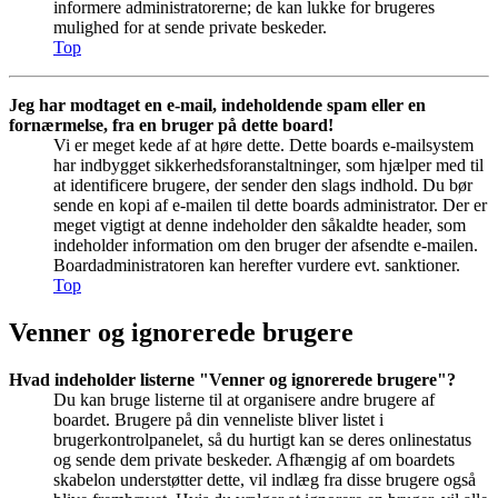
informere administratorerne; de kan lukke for brugeres
mulighed for at sende private beskeder.
Top
Jeg har modtaget en e-mail, indeholdende spam eller en
fornærmelse, fra en bruger på dette board!
Vi er meget kede af at høre dette. Dette boards e-mailsystem
har indbygget sikkerhedsforanstaltninger, som hjælper med til
at identificere brugere, der sender den slags indhold. Du bør
sende en kopi af e-mailen til dette boards administrator. Der er
meget vigtigt at denne indeholder den såkaldte header, som
indeholder information om den bruger der afsendte e-mailen.
Boardadministratoren kan herefter vurdere evt. sanktioner.
Top
Venner og ignorerede brugere
Hvad indeholder listerne "Venner og ignorerede brugere"?
Du kan bruge listerne til at organisere andre brugere af
boardet. Brugere på din venneliste bliver listet i
brugerkontrolpanelet, så du hurtigt kan se deres onlinestatus
og sende dem private beskeder. Afhængig af om boardets
skabelon understøtter dette, vil indlæg fra disse brugere også