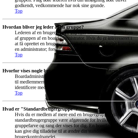
godkendt, vedkommende har nok sine grunde.
Top
Hvordan bliver jeg leder af en gruppe?
Lederen af en brugergruppe udpeges normalt ved oprettelsen
af gruppen af en boardadministrator. Hvis du er interesseret i
at få oprettet en brugergruppe, skal du som det første kontakte
en administrator; forsøg at sende en privat besked.
Top
Hvorfor vises nogle brugergrupper med en anden farve?
Boardadministratoren kan vælge at tilknytte en bestemt farve
til medlemmerne af en brugergruppe, for at gøre det enklere at
identificere medlemmerne af denne gruppe.
Top
Hvad er "Standardbrugergruppe"?
Hvis du er medlem af mere end en brugergruppe, vil din
standardbrugergruppe være afgørende for hvilken
gruppefarve og rang der vises for dig. En boardadministrator
kan give dig tilladelse til at ændre din standardbrugergruppe i
brugerkontrolpanelet.