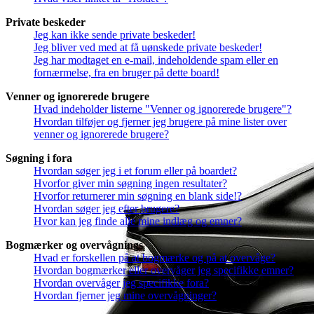
Private beskeder
Jeg kan ikke sende private beskeder!
Jeg bliver ved med at få uønskede private beskeder!
Jeg har modtaget en e-mail, indeholdende spam eller en
fornærmelse, fra en bruger på dette board!
Venner og ignorerede brugere
Hvad indeholder listerne "Venner og ignorerede brugere"?
Hvordan tilføjer og fjerner jeg brugere på mine lister over
venner og ignorerede brugere?
Søgning i fora
Hvordan søger jeg i et forum eller på boardet?
Hvorfor giver min søgning ingen resultater?
Hvorfor returnerer min søgning en blank side!?
Hvordan søger jeg efter brugere?
Hvor kan jeg finde alle mine indlæg og emner?
Bogmærker og overvågnings
Hvad er forskellen på at bogmærke og på at overvåge?
Hvordan bogmærker eller overvåger jeg specifikke emner?
Hvordan overvåger jeg specifikke fora?
Hvordan fjerner jeg mine overvågninger?