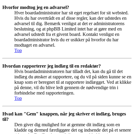
Hvorfor modtog jeg en advarsel?
Hver boardadministrator har sit eget regelsæt for sit websted.
Hvis du har overtrådt en af disse regler, kan der udstedes en
advarsel til dig. Bemærk venligst at det er administratorens
beslutning, og at phpBB Limited intet har at gøre med en
advarsel udstedt fra et givent board. Kontakt venligst en
boardadministrator hvis du er usikker på hvorfor du har
modtaget en advarsel.
Top
Hvordan rapporterer jeg indlæg til en redaktør?
Hvis boardadministratoren har tilladt det, kan du gå til det
indlæg du ønsker at rapportere, og du vil på siden kunne se en
knap som er beregnet til at rapportere indlægget. Ved at klikke
på denne, vil du blive ledt gennem de nødvendige trin i
forbindelse med rapporteringen.
Top
Hvad kan "Gem" knappen, når jeg skriver et indlæg, bruges
til?
Den giver dig mulighed for at gemme dit indlæg som en
kladde og dermed færdiggøre det og indsende det på et senere