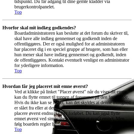
tidspunkt. Du får adgang til dine gemte kladder via
brugerkontrolpanelet.
Top
Hvorfor skal mit indlæg godkendes?
Boardadministratoren kan beslutte at det forum du skriver til,
skal have alle indlæg gennemset og godkendt inden de
offentliggøres. Der er også mulighed for at administratoren
har placeret dig i en speciel gruppe af brugere, som han eller
hun mener skal have indlæg gennemset og godkendt, inden
de offentliggøres. Kontakt eventuelt venligst en administrator
for yderligere information.
Top
Hvordan får jeg placeret mit emne øverst?
Ved at klikke på linket "Placer øverst" når du viser dit emne,
kan du flytte emnet til toppen af forummet på den første side.
Hvis du ikke kan se linket, kan det skyldes at denne mulighed
er slået fra eller at det mindst tilladte tidsrum for at kunne
placere øverst endnu ikke er forløbet. Du kan også flytte
emnet øverst ved simpelthen at skrive et svar i emnet. Men
følg boardets regler herfor, når du gør dette.
Top