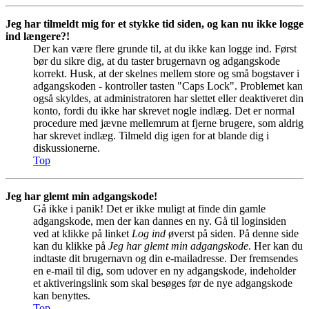
Jeg har tilmeldt mig for et stykke tid siden, og kan nu ikke logge
ind længere?!
Der kan være flere grunde til, at du ikke kan logge ind. Først
bør du sikre dig, at du taster brugernavn og adgangskode
korrekt. Husk, at der skelnes mellem store og små bogstaver i
adgangskoden - kontroller tasten "Caps Lock". Problemet kan
også skyldes, at administratoren har slettet eller deaktiveret din
konto, fordi du ikke har skrevet nogle indlæg. Det er normal
procedure med jævne mellemrum at fjerne brugere, som aldrig
har skrevet indlæg. Tilmeld dig igen for at blande dig i
diskussionerne.
Top
Jeg har glemt min adgangskode!
Gå ikke i panik! Det er ikke muligt at finde din gamle
adgangskode, men der kan dannes en ny. Gå til loginsiden
ved at klikke på linket
Log ind
øverst på siden. På denne side
kan du klikke på
Jeg har glemt min adgangskode
. Her kan du
indtaste dit brugernavn og din e-mailadresse. Der fremsendes
en e-mail til dig, som udover en ny adgangskode, indeholder
et aktiveringslink som skal besøges før de nye adgangskode
kan benyttes.
Top