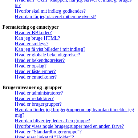
til?
Hvorfor skal mit indlæg godkendes?
Hvordan får jeg placeret mit emne øverst?
Formatering og emnetyper
Hvad er BBkoder?
Kan jeg bruge HTML?
Hvad er smileys?
Kan jeg få vist billeder i mit indlæg?
Hvad er globale bekendtgørelser?
Hvad er bekendtgørelser?
Hvad er opslag?
Hvad er låste emner?
Hvad er emneikoner?
Brugerniveauer og -grupper
Hvad er administratorer?
Hvad er redaktører?
Hvad er brugergrupper?
Hvordan finder jeg brugergrupperne og hvordan tilmelder jeg
mig?
Hvordan bliver jeg leder af en gruppe?
Hvorfor vises nogle brugergrupper med en anden farve?
Hvad er "Standardbrugergruppe"?
Hvad viser linket til "Holdet"?