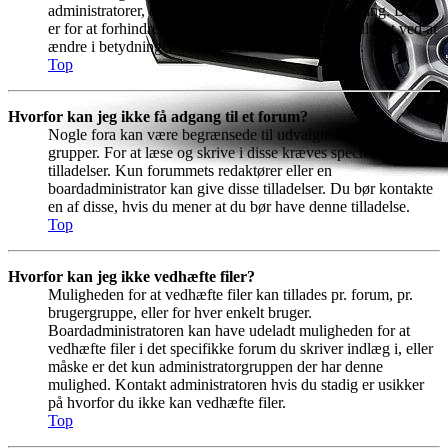
administratorer, der kan rette eller slette en afstemning. Dette
er for at forhindre at folk kan manipulere med resultatet ved at
ændre i betydningen halvvejs inde i afstemningen.
Top
Hvorfor kan jeg ikke få adgang til et forum?
Nogle fora kan være begrænsede til udvalgte brugere eller
grupper. For at læse og skrive i disse kræves specielle
tilladelser. Kun forummets redaktører eller en
boardadministrator kan give disse tilladelser. Du bør kontakte
en af disse, hvis du mener at du bør have denne tilladelse.
Top
Hvorfor kan jeg ikke vedhæfte filer?
Muligheden for at vedhæfte filer kan tillades pr. forum, pr.
brugergruppe, eller for hver enkelt bruger.
Boardadministratoren kan have udeladt muligheden for at
vedhæfte filer i det specifikke forum du skriver indlæg i, eller
måske er det kun administratorgruppen der har denne
mulighed. Kontakt administratoren hvis du stadig er usikker
på hvorfor du ikke kan vedhæfte filer.
Top