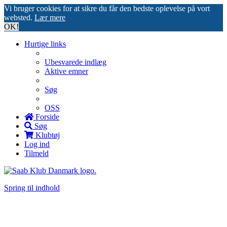
Vi bruger cookies for at sikre du får den bedste oplevelse på vort
websted.
Lær mere
OK!
Hurtige links
Ubesvarede indlæg
Aktive emner
Søg
OSS
Forside
Søg
Klubtøj
Log ind
Tilmeld
Spring til indhold