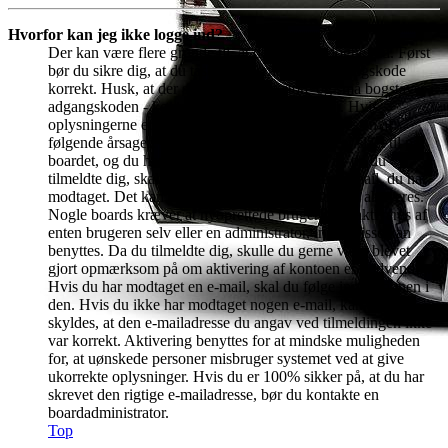
Hvorfor kan jeg ikke logge ind?
Der kan være flere grunde til, at du ikke kan logge ind. Først
bør du sikre dig, at du taster brugernavn og adgangskode
korrekt. Husk, at der skelnes mellem store og små bogstaver i
adgangskoden - kontroller tasten "Caps Lock". Hvis
oplysningerne er korrekte, kan problemet skyldes en af
følgende årsager: Hvis COPPA-understøttelse er slået til på
boardet, og du har klikket på jeg er under 13 år, da du
tilmeldte dig, skal du følge instruktionen i den e-mail, du har
modtaget. Det kan også skyldes, at din konto skal aktiveres.
Nogle boards kræver at nyoprettede brugerkonti aktiveres af
enten brugeren selv eller en administrator, inden disse kan
benyttes. Da du tilmeldte dig, skulle du gerne være blevet
gjort opmærksom på om aktivering af kontoen er nødvendig.
Hvis du har modtaget en e-mail, skal du følge instruktionen i
den. Hvis du ikke har modtaget nogen e-mail, kan det
skyldes, at den e-mailadresse du angav ved tilmeldingen ikke
var korrekt. Aktivering benyttes for at mindske muligheden
for, at uønskede personer misbruger systemet ved at give
ukorrekte oplysninger. Hvis du er 100% sikker på, at du har
skrevet den rigtige e-mailadresse, bør du kontakte en
boardadministrator.
Top