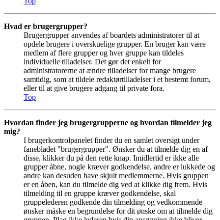
Top
Hvad er brugergrupper?
Brugergrupper anvendes af boardets administratorer til at
opdele brugere i overskuelige grupper. En bruger kan være
medlem af flere grupper og hver gruppe kan tildeles
individuelle tilladelser. Det gør det enkelt for
administratorerne at ændre tilladelser for mange brugere
samtidig, som at tildele redaktørtilladelser i et bestemt forum,
eller til at give brugere adgang til private fora.
Top
Hvordan finder jeg brugergrupperne og hvordan tilmelder jeg
mig?
I brugerkontrolpanelet finder du en samlet oversigt under
fanebladet "brugergrupper". Ønsker du at tilmelde dig en af
disse, klikker du på den rette knap. Imidlertid er ikke alle
grupper åbne, nogle kræver godkendelse, andre er lukkede og
andre kan desuden have skjult medlemmerne. Hvis gruppen
er en åben, kan du tilmelde dig ved at klikke dig frem. Hvis
tilmelding til en gruppe kræver godkendelse, skal
gruppelederen godkende din tilmelding og vedkommende
ønsker måske en begrundelse for dit ønske om at tilmelde dig
gruppen. Plag ikke lederen hvis din ansøgning ikke bliver