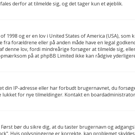
es derfor at tilmelde sig, og det tager kun et øjeblik.
 of 1998 og er en lov i United States of America (USA), som 
else fra forældrene eller på anden måde have en legal godken
f denne lov, fordi mindreårige forsøger at tilmelde sig, ell
t opmærksom på at phpBB Limited ikke kan rådgive yderlige
t din IP-adresse eller har forbudt brugernavnet, du forsøg
e lukket for nye tilmeldinger. Kontakt en boardadministrator 
d. Først bør du sikre dig, at du taster brugernavn og adgan
ck". Hvis oplysningerne er korrekte, kan problemet skyldes