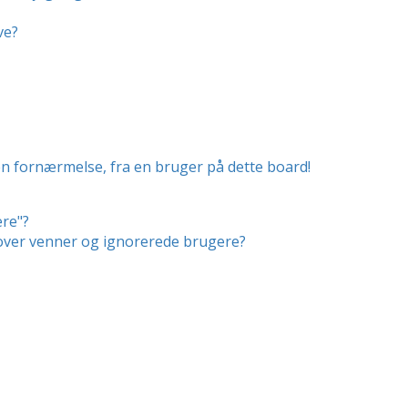
ve?
en fornærmelse, fra en bruger på dette board!
ere"?
r over venner og ignorerede brugere?