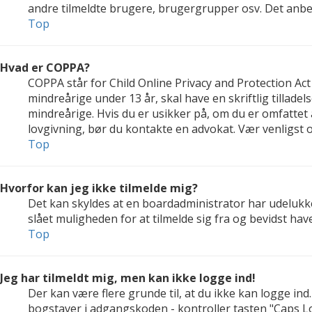
andre tilmeldte brugere, brugergrupper osv. Det anbefal
Top
Hvad er COPPA?
COPPA står for Child Online Privacy and Protection Act
mindreårige under 13 år, skal have en skriftlig tillad
mindreårige. Hvis du er usikker på, om du er omfattet a
lovgivning, bør du kontakte en advokat. Vær venligs
Top
Hvorfor kan jeg ikke tilmelde mig?
Det kan skyldes at en boardadministrator har udelukke
slået muligheden for at tilmelde sig fra og bevidst hav
Top
Jeg har tilmeldt mig, men kan ikke logge ind!
Der kan være flere grunde til, at du ikke kan logge in
bogstaver i adgangskoden - kontroller tasten "Caps Lo