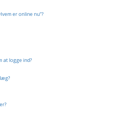
"Hvem er online nu"?
m at logge ind?
dlæg?
er?