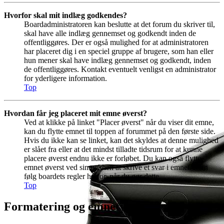
Hvorfor skal mit indlæg godkendes?
Boardadministratoren kan beslutte at det forum du skriver til,
skal have alle indlæg gennemset og godkendt inden de
offentliggøres. Der er også mulighed for at administratoren
har placeret dig i en speciel gruppe af brugere, som han eller
hun mener skal have indlæg gennemset og godkendt, inden
de offentliggøres. Kontakt eventuelt venligst en administrator
for yderligere information.
Top
Hvordan får jeg placeret mit emne øverst?
Ved at klikke på linket "Placer øverst" når du viser dit emne,
kan du flytte emnet til toppen af forummet på den første side.
Hvis du ikke kan se linket, kan det skyldes at denne mulighed
er slået fra eller at det mindst tilladte tidsrum for at kunne
placere øverst endnu ikke er forløbet. Du kan også flytte
emnet øverst ved simpelthen at skrive et svar i emnet. Men
følg boardets regler herfor, når du gør dette.
Top
Formatering og emnetyper