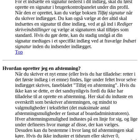
For et indsætte en signatur nederst i dit indlæg, skal du først
oprette en signatur i brugerkontrolpanelet under din profil.
Når den er oprettet, kan du vælge boksen
Tilføj signatur
når
du skriver indlægget. Du kan også vælge at der altid skal
indsættes en signatur til dine indlæg, ved at gå ind i
Rediger
skriveindstillinger
og vælge at signaturen skal tilføjes som
standard. Hvis du gør dette, kan du stadig undgå at din
signatur medtages i et specifikt indlæg ved at fravælge
Indsæt
signatur
inden du indsender indlægget.
Top
Hvordan opretter jeg en afstemning?
Når du skriver et nyt emne (eller hvis du har tilladelse: retter i
det første indlæg i et emne) findes, lige under feltet hvor selve
indlægget skrives, fanebladet "Tilføj en afstemning". Hvis du
ikke kan se dette, er det sandsynligvis fordi du ikke har
tilladelse til at oprette en afstemning. Her skal du indtaste en
overskrift som beskriver afstemningen, og mindst to
valgmuligheder i tekstfeltet (det maksimale antal
afstemningsmuligheder er fastsat af boardadministratoren).
Hver afstemningsmulighed indtastes på en linje for sig, og lige
under defineres hvor mange af disse, der kan vælges.
Desuden kan du bestemme i hvor lang tid afstemningen skal
køre. Hvis du ikke indtaster et tidsrum eller skriver 0,