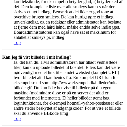
kort tekstkode, for eksempel :) betyder glad, :( betyder ked af
det. Den komplette liste over alle smileys kan ses når der
skrives et nyt indlæg. Bemærk at det ikke er god tone at
overdrive brugen smileys. De kan hurtigt gøre et indlæg
uoverskueligt, og en redaktør eller administrator kan beslutte
at fjerne dem med hård hånd, måske endda selve indlægget.
Boardadministratoren kan også have sat et maksimum for
antallet af smileys pr. indlæg.
Top
Kan jeg få vist billeder i mit indlæg?
Ja, det kan du. Hvis administratoren har tilladt vedhæftede
filer, kan du uploade billedet til boardet. Ellers kan det være
nødvendigt med et link til et andet websted (komplet URL)
hvor billedet altid kan hentes fra. En komplet URL kan for
eksempel se ud som http://www.eksempel.dk/billeder/mit-
billede.gif. Du kan ikke henvise til billeder på din egen
maskine (medmindre disse er på en server der altid er
forbundet med Internettet). Ej heller billeder gemt bag
loginfunktioner, for eksempel hotmail-/yahoo-postkasser eller
andre steder beskyttet af adgangskoder. For at vise et billede
skal du anvende BBkode [img].
Top