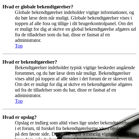
Hvad er globale bekendtgørelser?
Globale bekendtgørelser indeholder vigtige informationer, og
du bør læse dem når muligt. Globale bekendtgørelser vises i
toppen af alle fora og tillige i dit brugerkontrolpanel. Om det
er muligt for dig at skrive en global bekendtgørelse afgøres ud
fra de tilladelser som du har, disse er fastsat af en
administrator.
Top
Hvad er bekendtgørelser?
Bekendtgørelser indeholder typisk vigtige beskeder angående
forummet, og du bør læse dem når muligt. Bekendtgørelser
vises altid på toppen af alle sider i det forum de er skrevet til.
Om det er muligt for dig at skrive en bekendtgørelse afgøres
ud fra de tilladelser som du har, disse er fastsat af en
administrator.
Top
Hvad er opslag?
Opslag er indlæg som altid vises lige under bekendtgørelserne
i et forum, til forskel fra bekendtgørelserne vises opslag kun
på den første side. De er ofte også temmelig vigtige, og du bør