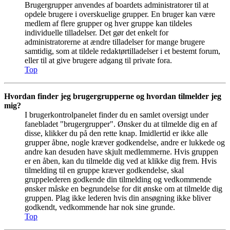
Brugergrupper anvendes af boardets administratorer til at
opdele brugere i overskuelige grupper. En bruger kan være
medlem af flere grupper og hver gruppe kan tildeles
individuelle tilladelser. Det gør det enkelt for
administratorerne at ændre tilladelser for mange brugere
samtidig, som at tildele redaktørtilladelser i et bestemt forum,
eller til at give brugere adgang til private fora.
Top
Hvordan finder jeg brugergrupperne og hvordan tilmelder jeg
mig?
I brugerkontrolpanelet finder du en samlet oversigt under
fanebladet "brugergrupper". Ønsker du at tilmelde dig en af
disse, klikker du på den rette knap. Imidlertid er ikke alle
grupper åbne, nogle kræver godkendelse, andre er lukkede og
andre kan desuden have skjult medlemmerne. Hvis gruppen
er en åben, kan du tilmelde dig ved at klikke dig frem. Hvis
tilmelding til en gruppe kræver godkendelse, skal
gruppelederen godkende din tilmelding og vedkommende
ønsker måske en begrundelse for dit ønske om at tilmelde dig
gruppen. Plag ikke lederen hvis din ansøgning ikke bliver
godkendt, vedkommende har nok sine grunde.
Top