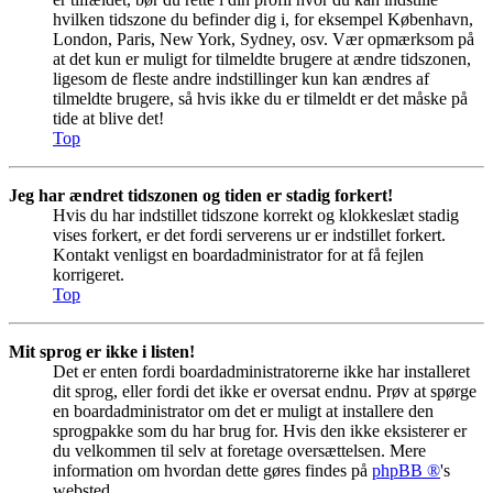
hvilken tidszone du befinder dig i, for eksempel København,
London, Paris, New York, Sydney, osv. Vær opmærksom på
at det kun er muligt for tilmeldte brugere at ændre tidszonen,
ligesom de fleste andre indstillinger kun kan ændres af
tilmeldte brugere, så hvis ikke du er tilmeldt er det måske på
tide at blive det!
Top
Jeg har ændret tidszonen og tiden er stadig forkert!
Hvis du har indstillet tidszone korrekt og klokkeslæt stadig
vises forkert, er det fordi serverens ur er indstillet forkert.
Kontakt venligst en boardadministrator for at få fejlen
korrigeret.
Top
Mit sprog er ikke i listen!
Det er enten fordi boardadministratorerne ikke har installeret
dit sprog, eller fordi det ikke er oversat endnu. Prøv at spørge
en boardadministrator om det er muligt at installere den
sprogpakke som du har brug for. Hvis den ikke eksisterer er
du velkommen til selv at foretage oversættelsen. Mere
information om hvordan dette gøres findes på
phpBB ®
's
websted.