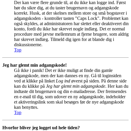
Der kan være flere grunde til, at du ikke kan logge ind. Først
bør du sikre dig, at du taster brugernavn og adgangskode
korrekt. Husk, at der skelnes mellem store og små bogstaver i
adgangskoden - kontroller tasten "Caps Lock". Problemet kan
også skyldes, at administratoren har slettet eller deaktiveret din
konto, fordi du ikke har skrevet nogle indlæg. Det er normal
procedure med jævne mellemrum at fjerne brugere, som aldrig
har skrevet indlæg. Tilmeld dig igen for at blande dig i
diskussionerne.
Top
Jeg har glemt min adgangskode!
Gå ikke i panik! Det er ikke muligt at finde din gamle
adgangskode, men der kan dannes en ny. Gå til loginsiden
ved at klikke på linket
Log ind
øverst på siden. På denne side
kan du klikke på
Jeg har glemt min adgangskode
. Her kan du
indtaste dit brugernavn og din e-mailadresse. Der fremsendes
en e-mail til dig, som udover en ny adgangskode, indeholder
et aktiveringslink som skal besøges før de nye adgangskode
kan benyttes.
Top
Hvorfor bliver jeg logget ud hele tiden?