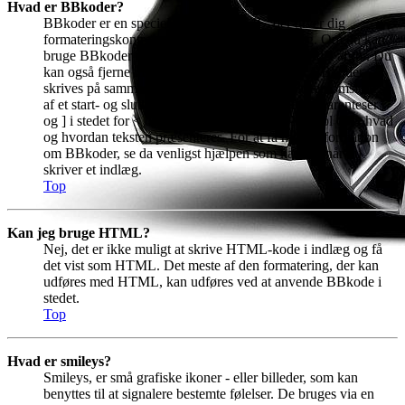
Hvad er BBkoder?
BBkoder er en speciel form for HTML, der giver dig
formateringskontrol over visse dele af et indlæg. Om du kan
bruge BBkoder er noget administratoren af boardet afgør. Du
kan også fjerne muligheden for dette pr. emne. BBkoder
skrives på samme måde som HTML, hvor teksten omsluttes
af et start- og sluttag, koderne er omsluttet af hakparenteser [
og ] i stedet for < og > og de tilbyder større kontrol over hvad
og hvordan teksten præsenteres. For at få mere information
om BBkoder, se da venligst hjælpen som kan ses når du
skriver et indlæg.
Top
Kan jeg bruge HTML?
Nej, det er ikke muligt at skrive HTML-kode i indlæg og få
det vist som HTML. Det meste af den formatering, der kan
udføres med HTML, kan udføres ved at anvende BBkode i
stedet.
Top
Hvad er smileys?
Smileys, er små grafiske ikoner - eller billeder, som kan
benyttes til at signalere bestemte følelser. De bruges via en