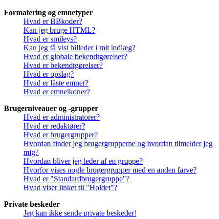
Formatering og emnetyper
Hvad er BBkoder?
Kan jeg bruge HTML?
Hvad er smileys?
Kan jeg få vist billeder i mit indlæg?
Hvad er globale bekendtgørelser?
Hvad er bekendtgørelser?
Hvad er opslag?
Hvad er låste emner?
Hvad er emneikoner?
Brugerniveauer og -grupper
Hvad er administratorer?
Hvad er redaktører?
Hvad er brugergrupper?
Hvordan finder jeg brugergrupperne og hvordan tilmelder jeg
mig?
Hvordan bliver jeg leder af en gruppe?
Hvorfor vises nogle brugergrupper med en anden farve?
Hvad er "Standardbrugergruppe"?
Hvad viser linket til "Holdet"?
Private beskeder
Jeg kan ikke sende private beskeder!