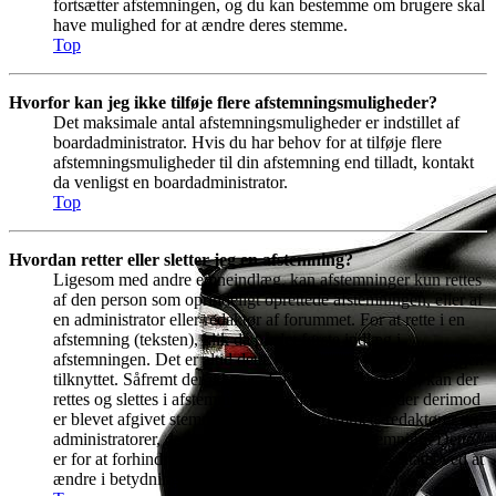
fortsætter afstemningen, og du kan bestemme om brugere skal
have mulighed for at ændre deres stemme.
Top
Hvorfor kan jeg ikke tilføje flere afstemningsmuligheder?
Det maksimale antal afstemningsmuligheder er indstillet af
boardadministrator. Hvis du har behov for at tilføje flere
afstemningsmuligheder til din afstemning end tilladt, kontakt
da venligst en boardadministrator.
Top
Hvordan retter eller sletter jeg en afstemning?
Ligesom med andre emneindlæg, kan afstemninger kun rettes
af den person som oprindeligt oprettede afstemningen, eller af
en administrator eller redaktør af forummet. For at rette i en
afstemning (teksten), klik da på det første indlæg i
afstemningen. Det er altid dette indlæg, som har afstemningen
tilknyttet. Såfremt der ikke er afgivet nogen stemmer, kan der
rettes og slettes i afstemningsmulighederne. Hvis der derimod
er blevet afgivet stemmer er det kun forummets redaktører og
administratorer, der kan rette eller slette en afstemning. Dette
er for at forhindre at folk kan manipulere med resultatet ved at
ændre i betydningen halvvejs inde i afstemningen.