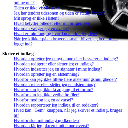
online nu"?
Tiden er ikke vist korrekt!
Jeg har ændret tidszonen og tiden er stadig forkert!
Mit sprog er ikke i listen!
Hvad betyder billedet efter mit brugernavn?
Hvordan vælger jeg en avatar?
Hvad er min rang og hvordan ændrer jeg den?
Når jeg klikker på en brugers e-mail, bliver jeg bedt om at
logge ind?
Skrive et indlæg
Hvordan opretter jeg et nyt emne eller besvarer et indlæg?
Hvordan redigerer eller sletter jeg et indlæg?
Hvordan indsætter jeg en signatur i mine indlæg?
Hvordan opretter jeg en afstemning?
Hvorfor kan jeg ikke tilføje flere afstemningsmuligheder?
Hvordan retter eller sletter jeg en afstemning?
Hvorfor kan jeg ikke få adgang til et forum?
Hvorfor kan jeg ikke vedhæfte filer?
Hvorfor modtog jeg en advarsel?
Hvordan rapporterer jeg indlæg til en redaktør?
Hvad kan "Gem" knappen, når jeg skriver et indlæg, bruges
til?
Hvorfor skal mit indlæg godkendes?
Hvordan får jeg placeret mit emne øverst?