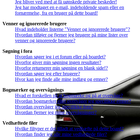
Jeg bliver ved med at få uønskede private beskeder!
Jeg har modtaget en e-mail, indeholdende spam eller en
fornærmelse, fra en bruger på dette board!
Venner og ignorerede brugere
Hvad indeholder listerne "Venner og ignorerede brugere"?
Hvordan tilføjer og fjerner jeg brugere på mine lister over
venner og ignorerede brugere?
Søgning i fora
Hvordan søger jeg i et forum eller på boardet?
Hvorfor giver min søgning ingen resultater?
Hvorfor returnerer min søgning en blank side!?
Hvordan søger jeg efter brugere?
Hvor kan jeg finde alle mine indlæg og emner?
Bogmærker og overvågnings
Hvad er forskellen på at bogmærke og på at overvåge?
Hvordan bogmærker eller overvåger jeg specifikke emner?
Hvordan overvåger jeg specifikke fora?
Hvordan fjerner jeg mine overvågninger?
Vedhæftede filer
Hvilke filtyper er det tilladt at vedhæfte på dette board?
Hvordan finder jeg alle mine vedhæftede filer?