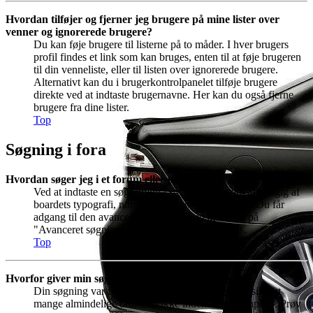
Hvordan tilføjer og fjerner jeg brugere på mine lister over
venner og ignorerede brugere?
Du kan føje brugere til listerne på to måder. I hver brugers
profil findes et link som kan bruges, enten til at føje brugeren
til din venneliste, eller til listen over ignorerede brugere.
Alternativt kan du i brugerkontrolpanelet tilføje brugere
direkte ved at indtaste brugernavne. Her kan du også fjerne
brugere fra dine lister.
Top
Søgning i fora
Hvordan søger jeg i et forum eller på boardet?
Ved at indtaste en søgestreng i søgeboksen, som afhængig af
boardets typografi, normalt findes øverst på siden. Du får
adgang til den avancerede søgning ved at klikke på
"Avanceret søgning" lige under førnævnte boks.
Top
Hvorfor giver min søgning ingen resultater?
Din søgning var formentlig for bred og indeholdt sikkert
mange almindelige ord, som ikke indekseres af phpBB. Prøv