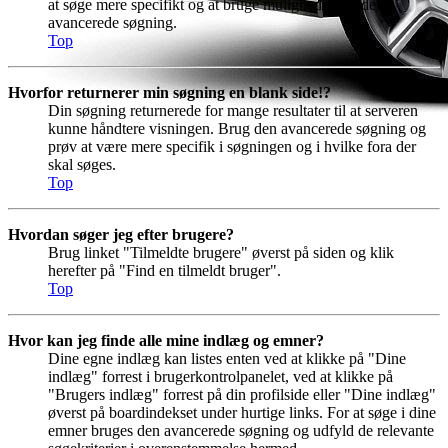
at søge mere specifikt og at bruge mulighederne i den
avancerede søgning.
Top
Hvorfor returnerer min søgning en blank side!?
Din søgning returnerede for mange resultater til at serveren
kunne håndtere visningen. Brug den avancerede søgning og
prøv at være mere specifik i søgningen og i hvilke fora der
skal søges.
Top
Hvordan søger jeg efter brugere?
Brug linket "Tilmeldte brugere" øverst på siden og klik
herefter på "Find en tilmeldt bruger".
Top
Hvor kan jeg finde alle mine indlæg og emner?
Dine egne indlæg kan listes enten ved at klikke på "Dine
indlæg" forrest i brugerkontrolpanelet, ved at klikke på
"Brugers indlæg" forrest på din profilside eller "Dine indlæg"
øverst på boardindekset under hurtige links. For at søge i dine
emner bruges den avancerede søgning og udfyld de relevante