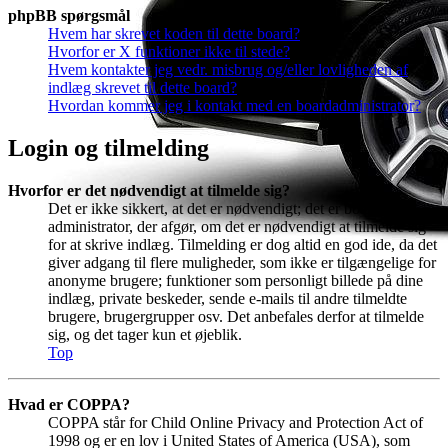
phpBB spørgsmål
Hvem har skrevet koden til dette board?
Hvorfor er X funktioner ikke til stede?
Hvem kontakter jeg vedr. misbrug og/eller lovligheden af
indlæg skrevet til dette board?
Hvordan kommer jeg i kontakt med en boardadministrator?
Login og tilmelding
Hvorfor er det nødvendigt at tilmelde sig?
Det er ikke sikkert, at det er nødvendigt; det er boardets
administrator, der afgør, om det er nødvendigt at tilmelde sig
for at skrive indlæg. Tilmelding er dog altid en god ide, da det
giver adgang til flere muligheder, som ikke er tilgængelige for
anonyme brugere; funktioner som personligt billede på dine
indlæg, private beskeder, sende e-mails til andre tilmeldte
brugere, brugergrupper osv. Det anbefales derfor at tilmelde
sig, og det tager kun et øjeblik.
Top
Hvad er COPPA?
COPPA står for Child Online Privacy and Protection Act of
1998 og er en lov i United States of America (USA), som