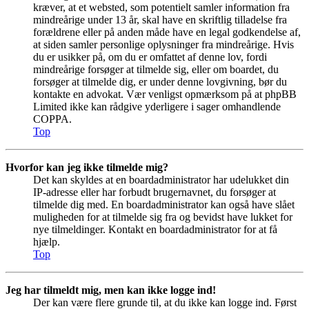
kræver, at et websted, som potentielt samler information fra
mindreårige under 13 år, skal have en skriftlig tilladelse fra
forældrene eller på anden måde have en legal godkendelse af,
at siden samler personlige oplysninger fra mindreårige. Hvis
du er usikker på, om du er omfattet af denne lov, fordi
mindreårige forsøger at tilmelde sig, eller om boardet, du
forsøger at tilmelde dig, er under denne lovgivning, bør du
kontakte en advokat. Vær venligst opmærksom på at phpBB
Limited ikke kan rådgive yderligere i sager omhandlende
COPPA.
Top
Hvorfor kan jeg ikke tilmelde mig?
Det kan skyldes at en boardadministrator har udelukket din
IP-adresse eller har forbudt brugernavnet, du forsøger at
tilmelde dig med. En boardadministrator kan også have slået
muligheden for at tilmelde sig fra og bevidst have lukket for
nye tilmeldinger. Kontakt en boardadministrator for at få
hjælp.
Top
Jeg har tilmeldt mig, men kan ikke logge ind!
Der kan være flere grunde til, at du ikke kan logge ind. Først