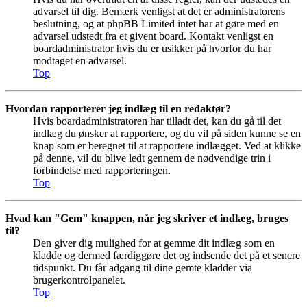
advarsel til dig. Bemærk venligst at det er administratorens
beslutning, og at phpBB Limited intet har at gøre med en
advarsel udstedt fra et givent board. Kontakt venligst en
boardadministrator hvis du er usikker på hvorfor du har
modtaget en advarsel.
Top
Hvordan rapporterer jeg indlæg til en redaktør?
Hvis boardadministratoren har tilladt det, kan du gå til det
indlæg du ønsker at rapportere, og du vil på siden kunne se en
knap som er beregnet til at rapportere indlægget. Ved at klikke
på denne, vil du blive ledt gennem de nødvendige trin i
forbindelse med rapporteringen.
Top
Hvad kan "Gem" knappen, når jeg skriver et indlæg, bruges
til?
Den giver dig mulighed for at gemme dit indlæg som en
kladde og dermed færdiggøre det og indsende det på et senere
tidspunkt. Du får adgang til dine gemte kladder via
brugerkontrolpanelet.
Top