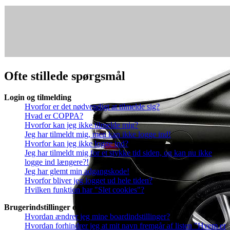
Ofte stillede spørgsmål
Login og tilmelding
Hvorfor er det nødvendigt at tilmelde sig?
Hvad er COPPA?
Hvorfor kan jeg ikke tilmelde mig?
Jeg har tilmeldt mig, men kan ikke logge ind!
Hvorfor kan jeg ikke logge ind?
Jeg har tilmeldt mig for et stykke tid siden, og kan nu ikke
logge ind længere?!
Jeg har glemt min adgangskode!
Hvorfor bliver jeg logget ud hele tiden?
Hvilken funktion har "Slet cookies"?
Brugerindstillinger og muligheder
Hvordan ændrer jeg mine boardindstillinger?
Hvordan forhindrer jeg at mit navn fremgår af listen "Hvem er