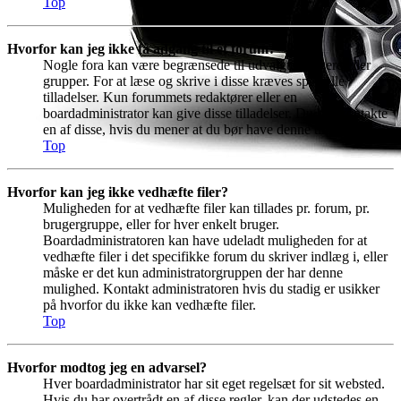
Top
Hvorfor kan jeg ikke få adgang til et forum?
Nogle fora kan være begrænsede til udvalgte brugere eller
grupper. For at læse og skrive i disse kræves specielle
tilladelser. Kun forummets redaktører eller en
boardadministrator kan give disse tilladelser. Du bør kontakte
en af disse, hvis du mener at du bør have denne tilladelse.
Top
Hvorfor kan jeg ikke vedhæfte filer?
Muligheden for at vedhæfte filer kan tillades pr. forum, pr.
brugergruppe, eller for hver enkelt bruger.
Boardadministratoren kan have udeladt muligheden for at
vedhæfte filer i det specifikke forum du skriver indlæg i, eller
måske er det kun administratorgruppen der har denne
mulighed. Kontakt administratoren hvis du stadig er usikker
på hvorfor du ikke kan vedhæfte filer.
Top
Hvorfor modtog jeg en advarsel?
Hver boardadministrator har sit eget regelsæt for sit websted.
Hvis du har overtrådt en af disse regler, kan der udstedes en