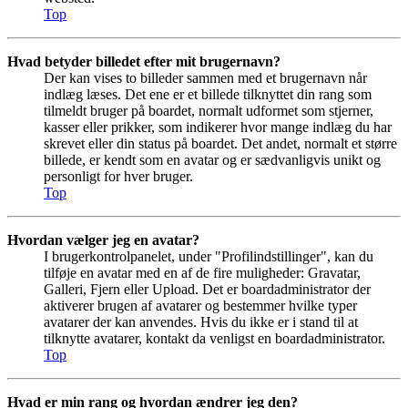
Top
Hvad betyder billedet efter mit brugernavn?
Der kan vises to billeder sammen med et brugernavn når
indlæg læses. Det ene er et billede tilknyttet din rang som
tilmeldt bruger på boardet, normalt udformet som stjerner,
kasser eller prikker, som indikerer hvor mange indlæg du har
skrevet eller din status på boardet. Det andet, normalt et større
billede, er kendt som en avatar og er sædvanligvis unikt og
personligt for hver bruger.
Top
Hvordan vælger jeg en avatar?
I brugerkontrolpanelet, under "Profilindstillinger", kan du
tilføje en avatar med en af de fire muligheder: Gravatar,
Galleri, Fjern eller Upload. Det er boardadministrator der
aktiverer brugen af avatarer og bestemmer hvilke typer
avatarer der kan anvendes. Hvis du ikke er i stand til at
tilknytte avatarer, kontakt da venligst en boardadministrator.
Top
Hvad er min rang og hvordan ændrer jeg den?