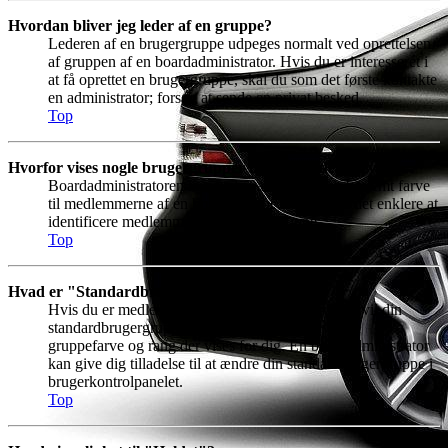
Hvordan bliver jeg leder af en gruppe?
Lederen af en brugergruppe udpeges normalt ved oprettelsen
af gruppen af en boardadministrator. Hvis du er interesseret i
at få oprettet en brugergruppe, skal du som det første kontakte
en administrator; forsøg at sende en privat besked.
Top
Hvorfor vises nogle brugergrupper med en anden farve?
Boardadministratoren kan vælge at tilknytte en bestemt farve
til medlemmerne af en brugergruppe, for at gøre det enklere at
identificere medlemmerne af denne gruppe.
Top
Hvad er "Standardbrugergruppe"?
Hvis du er medlem af mere end en brugergruppe, vil din
standardbrugergruppe være afgørende for hvilken
gruppefarve og rang der vises for dig. En boardadministrator
kan give dig tilladelse til at ændre din standardbrugergruppe i
brugerkontrolpanelet.
Top