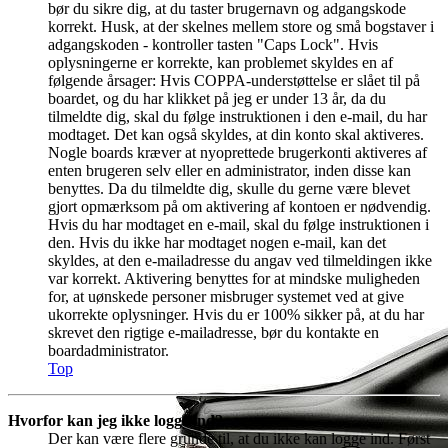
bør du sikre dig, at du taster brugernavn og adgangskode
korrekt. Husk, at der skelnes mellem store og små bogstaver i
adgangskoden - kontroller tasten "Caps Lock". Hvis
oplysningerne er korrekte, kan problemet skyldes en af
følgende årsager: Hvis COPPA-understøttelse er slået til på
boardet, og du har klikket på jeg er under 13 år, da du
tilmeldte dig, skal du følge instruktionen i den e-mail, du har
modtaget. Det kan også skyldes, at din konto skal aktiveres.
Nogle boards kræver at nyoprettede brugerkonti aktiveres af
enten brugeren selv eller en administrator, inden disse kan
benyttes. Da du tilmeldte dig, skulle du gerne være blevet
gjort opmærksom på om aktivering af kontoen er nødvendig.
Hvis du har modtaget en e-mail, skal du følge instruktionen i
den. Hvis du ikke har modtaget nogen e-mail, kan det
skyldes, at den e-mailadresse du angav ved tilmeldingen ikke
var korrekt. Aktivering benyttes for at mindske muligheden
for, at uønskede personer misbruger systemet ved at give
ukorrekte oplysninger. Hvis du er 100% sikker på, at du har
skrevet den rigtige e-mailadresse, bør du kontakte en
boardadministrator.
Top
Hvorfor kan jeg ikke logge ind?
Der kan være flere grunde til, at du ikke kan logge ind. Først