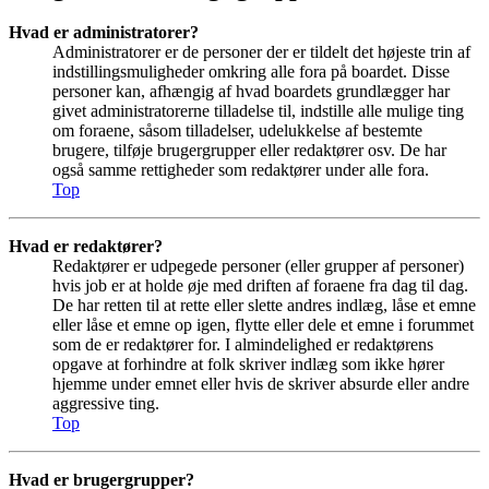
Hvad er administratorer?
Administratorer er de personer der er tildelt det højeste trin af
indstillingsmuligheder omkring alle fora på boardet. Disse
personer kan, afhængig af hvad boardets grundlægger har
givet administratorerne tilladelse til, indstille alle mulige ting
om foraene, såsom tilladelser, udelukkelse af bestemte
brugere, tilføje brugergrupper eller redaktører osv. De har
også samme rettigheder som redaktører under alle fora.
Top
Hvad er redaktører?
Redaktører er udpegede personer (eller grupper af personer)
hvis job er at holde øje med driften af foraene fra dag til dag.
De har retten til at rette eller slette andres indlæg, låse et emne
eller låse et emne op igen, flytte eller dele et emne i forummet
som de er redaktører for. I almindelighed er redaktørens
opgave at forhindre at folk skriver indlæg som ikke hører
hjemme under emnet eller hvis de skriver absurde eller andre
aggressive ting.
Top
Hvad er brugergrupper?