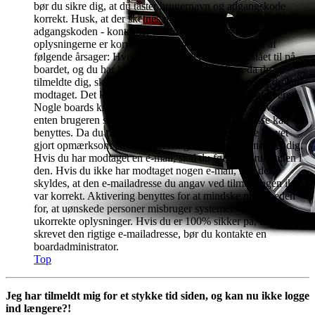
bør du sikre dig, at du taster brugernavn og adgangskode
korrekt. Husk, at der skelnes mellem store og små bogstaver i
adgangskoden - kontroller tasten "Caps Lock". Hvis
oplysningerne er korrekte, kan problemet skyldes en af
følgende årsager: Hvis COPPA-understøttelse er slået til på
boardet, og du har klikket på jeg er under 13 år, da du
tilmeldte dig, skal du følge instruktionen i den e-mail, du har
modtaget. Det kan også skyldes, at din konto skal aktiveres.
Nogle boards kræver at nyoprettede brugerkonti aktiveres af
enten brugeren selv eller en administrator, inden disse kan
benyttes. Da du tilmeldte dig, skulle du gerne være blevet
gjort opmærksom på om aktivering af kontoen er nødvendig.
Hvis du har modtaget en e-mail, skal du følge instruktionen i
den. Hvis du ikke har modtaget nogen e-mail, kan det
skyldes, at den e-mailadresse du angav ved tilmeldingen ikke
var korrekt. Aktivering benyttes for at mindske muligheden
for, at uønskede personer misbruger systemet ved at give
ukorrekte oplysninger. Hvis du er 100% sikker på, at du har
skrevet den rigtige e-mailadresse, bør du kontakte en
boardadministrator.
Top
Jeg har tilmeldt mig for et stykke tid siden, og kan nu ikke logge
ind længere?!