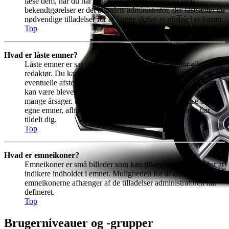
læse dem, når du har mulighed for det. Ligesom med
bekendtgørelser er det boardets administrator, der fastsætter de
nødvendige tilladelser for at kunne skrive et opslag i et forum.
Top
Hvad er låste emner?
Låste emner er sat således enten af en administrator eller af en
redaktør. Du kan ikke svare på indlæg i sådan et emne, og
eventuelle afstemninger vil ligeledes være afsluttede. Emnet
kan være blevet låst af en administrator eller redaktør af
mange årsager. Du kan også have mulighed for at låse dine
egne emner, afhængig af de tilladelser administratoren har
tildelt dig.
Top
Hvad er emneikoner?
Emneikoner er små billeder som kan tilknyttes et indlæg for at
indikere indholdet i emnet. Muligheden for at anvende
emneikonerne afhænger af de tilladelser administratoren har
defineret.
Top
Brugerniveauer og -grupper