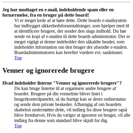
Jeg har modtaget en e-mail, indeholdende spam eller en
fornærmelse, fra en bruger på dette board!
Vi er meget kede af at høre dette. Dette boards e-mailsystem
har indbygget sikkerhedsforanstaltninger, som hjælper med til
at identificere brugere, der sender den slags indhold. Du bør
sende en kopi af e-mailen til dette boards administrator. Der er
meget vigtigt at denne indeholder den såkaldte header, som
indeholder information om den bruger der afsendte e-mailen.
Boardadministratoren kan herefter vurdere evt. sanktioner.
Top
Venner og ignorerede brugere
Hvad indeholder listerne "Venner og ignorerede brugere"?
Du kan bruge listerne til at organisere andre brugere af
boardet. Brugere på din venneliste bliver listet i
brugerkontrolpanelet, så du hurtigt kan se deres onlinestatus
og sende dem private beskeder. Afhængig af om boardets
skabelon understøtter dette, vil indlæg fra disse brugere også
blive fremhævet. Hvis du vælger at ignorere en bruger, vil alle
indlæg fra denne som standard blive skjult for dig.
Top