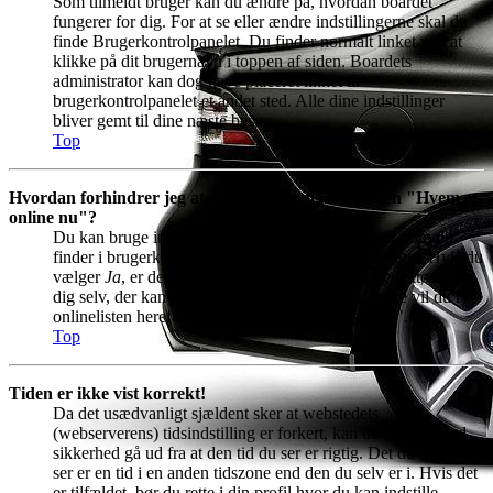
Som tilmeldt bruger kan du ændre på, hvordan boardet
fungerer for dig. For at se eller ændre indstillingerne skal du
finde Brugerkontrolpanelet. Du finder normalt linket ved at
klikke på dit brugernavn i toppen af siden. Boardets
administrator kan dog have placeret linket til
brugerkontrolpanelet et andet sted. Alle dine indstillinger
bliver gemt til dine næste besøg.
Top
Hvordan forhindrer jeg at mit navn fremgår af listen "Hvem er
online nu"?
Du kan bruge indstillingen
Skjul min onlinestatus
, som du
finder i brugerkontrolpanelet under boardindstillinger. Hvis du
vælger
Ja
, er det kun boardets administratorer, redaktører og
dig selv, der kan se, når du er online. For alle andre vil du i
onlinelisten herefter fremtræde som "skjult bruger".
Top
Tiden er ikke vist korrekt!
Da det usædvanligt sjældent sker at webstedets
(webserverens) tidsindstilling er forkert, kan du næsten med
sikkerhed gå ud fra at den tid du ser er rigtig. Det du muligvis
ser er en tid i en anden tidszone end den du selv er i. Hvis det
er tilfældet, bør du rette i din profil hvor du kan indstille