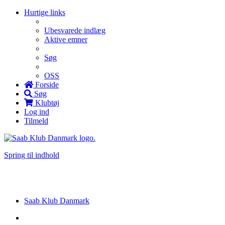
Hurtige links
Ubesvarede indlæg
Aktive emner
Søg
OSS
Forside
Søg
Klubtøj
Log ind
Tilmeld
Spring til indhold
Saab Klub Danmark