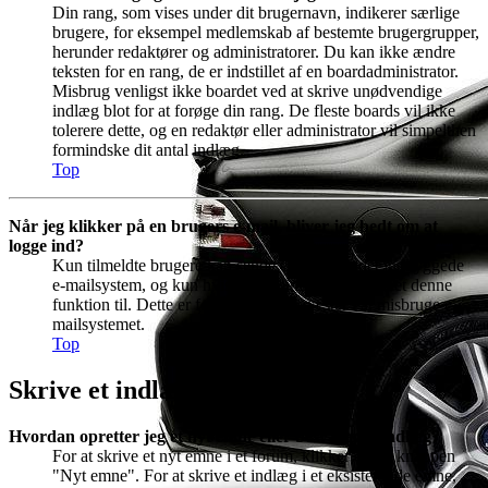
Din rang, som vises under dit brugernavn, indikerer særlige
brugere, for eksempel medlemskab af bestemte brugergrupper,
herunder redaktører og administratorer. Du kan ikke ændre
teksten for en rang, de er indstillet af en boardadministrator.
Misbrug venligst ikke boardet ved at skrive unødvendige
indlæg blot for at forøge din rang. De fleste boards vil ikke
tolerere dette, og en redaktør eller administrator vil simpelthen
formindske dit antal indlæg.
Top
Når jeg klikker på en brugers e-mail, bliver jeg bedt om at
logge ind?
Kun tilmeldte brugere kan sende e-mails via det indbyggede
e-mailsystem, og kun hvis en administrator har slået denne
funktion til. Dette er for at forhindre gæster i at misbruge e-
mailsystemet.
Top
Skrive et indlæg
Hvordan opretter jeg et nyt emne eller besvarer et indlæg?
For at skrive et nyt emne i et forum, klikker du på knappen
"Nyt emne". For at skrive et indlæg i et eksisterende emne,