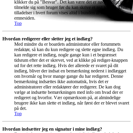
klikker du på "Besvar". Det kan være det er nødvendigt at
tilmelde sig som bruger før du kan skrive et nyt indlæg. Dine
tilladelser i hvert forum vises altid i bunden af forum- og
emnesiden.
Top
Hvordan redigerer eller sletter jeg et indlæg?
Med mindre du er boardets administrator eller forummets
redaktør, så kan du kun redigere og slette egne indlæg. Du
kan redigere et indlæg, nogle gange kun i et begrænset
tidsrum efter det er skrevet, ved at klikke på rediger-knappen
ud for det rette indlæg. Hvis der allerede er svaret på dit
indlæg, bliver der indsat en bemærkning nederst i indlægget
om hvornår og hvor mange gange du har redigeret. Denne
bemærkning indsættes ikke automatisk, hvis det er
administratorer eller redaktører der redigerer. De kan dog
vælge at indsætte bemærkningen med info om hvad der er
redigeret og hvorfor. Vær opmærksom på, at almindelige
brugere ikke kan slette et indlæg, når først der er blevet svaret
på det.
Top
Hvordan indsætter jeg en signatur i mine indlæg?